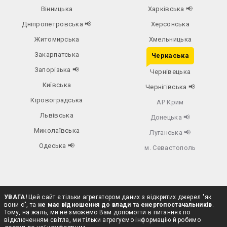
Вінницька
Харківська
📢
Дніпропетровська
📢
Херсонська
Житомирська
Хмельницька
Закарпатська
Черкаська
Запорізька
📢
Чернівецька
Київська
Чернігівська
📢
Кіровоградська
АР Крим
Львівська
Донецька
📢
Миколаївська
Луганська
📢
Одеська
📢
м. Севастополь
УВАГА!
Цей сайт є тільки агрегатором даних з відкритих джерел "як
вони є", та
не має відношення до влади та енергопостачальників
.
Тому, на жаль, ми не зможемо Вам допомогти в питаннях по
відключенням світла, ми тільки агрегуємо інформацію й робимо