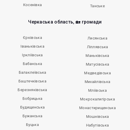
Косенівка
Танське
Черкаська область, 🏡 громади
Єрківська
Лисянська
Іваньківська
Ліплявська
Іркліївська
Маньківська
Бабанська
Матусівська
Балаклеївська
Медведівська
Баштечківська
Михайлівська
Березняківська
Мліївська
Бобрицька
Мокрокалигірська
Будищенська
Монастирищенська
Бужанська
Мошнівська
Буцька
Набутівська