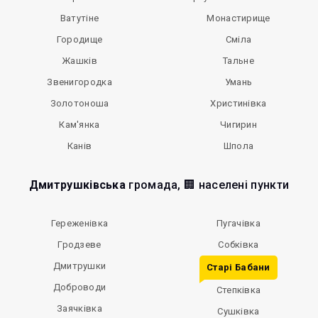
Ватутіне
Монастирище
Городище
Сміла
Жашків
Тальне
Звенигородка
Умань
Золотоноша
Христинівка
Кам'янка
Чигирин
Канів
Шпола
Дмитрушківська
громада, 🏢 населені пункти
Гереженівка
Пугачівка
Гродзеве
Собківка
Дмитрушки
Старі Бабани
Доброводи
Степківка
Заячківка
Сушківка