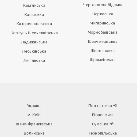
Червонослобідська
Кам’янська
Черкаська
Канівська
Чигиринська
Катеринопільська
Чорнобаївська
Корсунь-Шевченківська
Шевченківська
Ладижинська
Шполянська
Леськівська
Шрамківська
Лип’янська
Україна
Полтавська
📢
м. Київ
Рівненська
Івано-Франківська
Сумська
📢
Волинська
Тернопільська