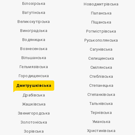
Білозірська
Новодмитрівська
Ватутінська
Паланська
Великохутірська
Піщанська
Виноградська
Ротмістрівська
Водяницька
Руськополянська
Вознесенська
Сагунівська
Вільшанська
Селищенська
Гельмязівська
Смілянська
Городищенська
Стеблівська
Дмитрушківська
Степанецька
Степанківська
Драбівська
Тальнівська
Жашківська
Тернівська
Звенигородська
Уманська
Золотоніська
Христинівська
Зорівська