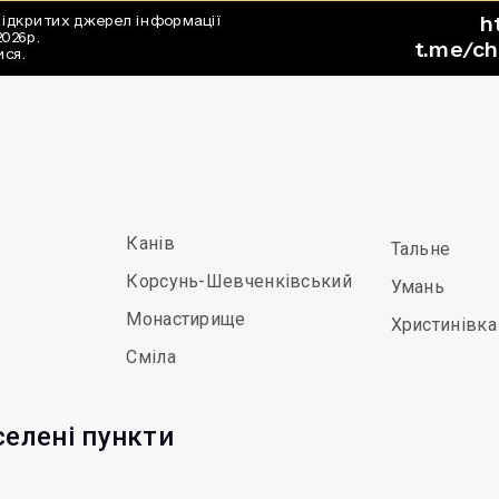
Канів
Тальне
Корсунь-Шевченківський
Умань
Монастирище
Христинівка
Сміла
селені пункти