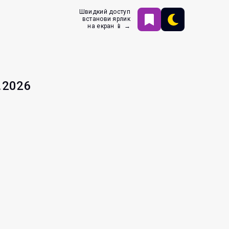
Швидкий доступ
встанови ярлик
на екран 📱 →
.2026