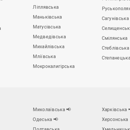
Ліплявська
Руськополя
Маньківська
Сагунівська
Матусівська
а
Селищенськ
Медведівська
Смілянська
Михайлівська
Стеблівська
Мліївська
Степанецьк
Мокрокалигірська
Миколаївська
📢
Харківська
Одеська
📢
Херсонська
Полтавська
Хмельницьк