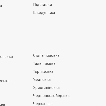
Підставки
а
Шкодунівка
Степанківська
енська
Тальнівська
Тернівська
Уманська
вська
Христинівська
Червонослобідська
Черкаська
ька