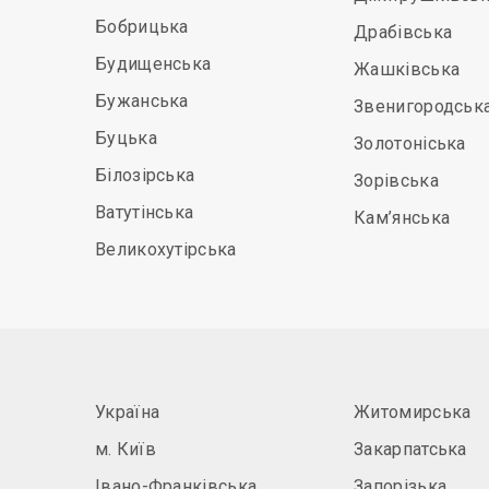
Бобрицька
Драбівська
Будищенська
Жашківська
Бужанська
Звенигородськ
Буцька
Золотоніська
Білозірська
Зорівська
Ватутінська
Кам’янська
Великохутірська
Україна
Житомирська
м. Київ
Закарпатська
Івано-Франківська
Запорізька