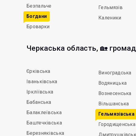
Безпальче
Гельмязів
Богдани
Каленики
Броварки
Черкаська область, 🏡 грома
Єрківська
Виноградська
Іваньківська
Водяницька
Іркліївська
Вознесенська
Бабанська
Вільшанська
Балаклеївська
Гельмязівська
Баштечківська
Городищенська
Березняківська
Дмитрушківськ