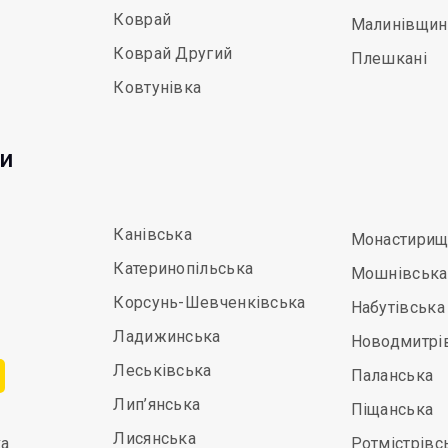
Коврай
Малинівщин
Коврай Другий
Плешкані
Ковтунівка
ди
Канівська
Монастирищ
Катеринопільська
Мошнівська
Корсунь-Шевченківська
Набутівська
Ладижинська
Новодмитрі
Леськівська
Паланська
Лип’янська
Піщанська
Лисянська
а
Ротмістрівс