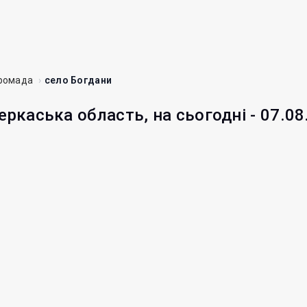
громада
село Богдани
еркаська область, на сьогодні - 07.08