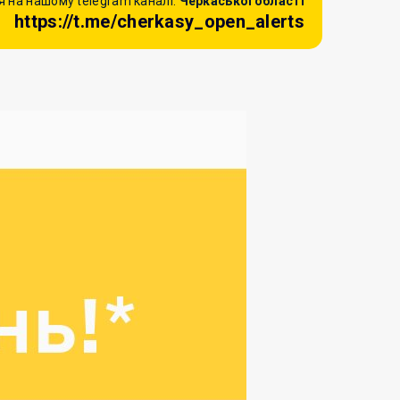
 на нашому telegram каналі:
Черкаської області
https://t.me/cherkasy_open_alerts