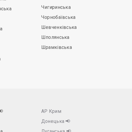
Чигиринська
нська
Чорнобаївська
Шевченківська
а
Шполянська
Шрамківська
а
📢
АР Крим
Донецька
📢
а
Луганська
📢