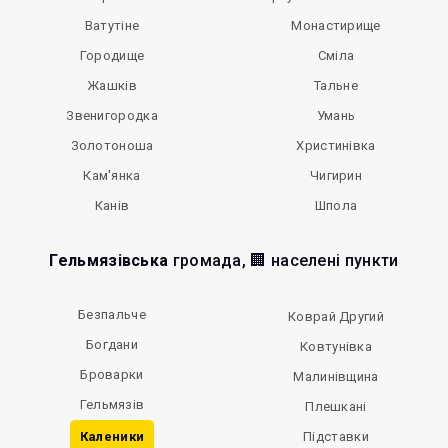
Ватутіне
Монастирище
Городище
Сміла
Жашків
Тальне
Звенигородка
Умань
Золотоноша
Христинівка
Кам'янка
Чигирин
Канів
Шпола
Гельмязівська
громада, 🏢 населені пункти
Безпальче
Коврай Другий
Богдани
Ковтунівка
Броварки
Малинівщина
Гельмязів
Плешкані
Каленики
Підставки