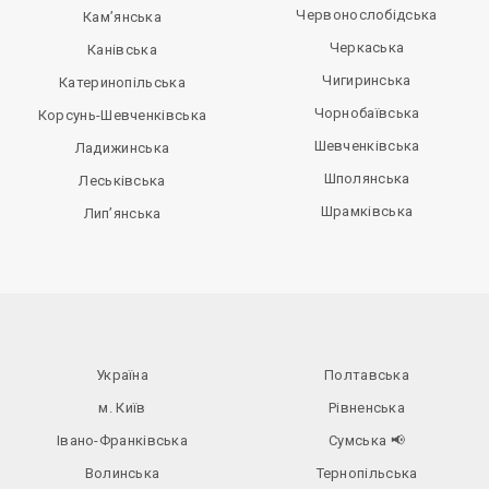
Червонослобідська
Кам’янська
Черкаська
Канівська
Чигиринська
Катеринопільська
Чорнобаївська
Корсунь-Шевченківська
Шевченківська
Ладижинська
Шполянська
Леськівська
Шрамківська
Лип’янська
Україна
Полтавська
м. Київ
Рівненська
Івано-Франківська
Сумська
📢
Волинська
Тернопільська