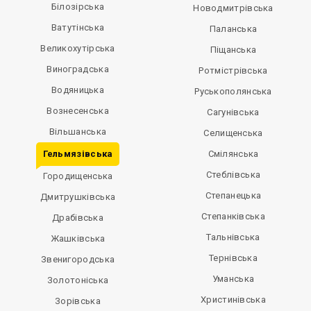
Білозірська
Новодмитрівська
Ватутінська
Паланська
Великохутірська
Піщанська
Виноградська
Ротмістрівська
Водяницька
Руськополянська
Вознесенська
Сагунівська
Вільшанська
Селищенська
Гельмязівська
Смілянська
Стеблівська
Городищенська
Степанецька
Дмитрушківська
Степанківська
Драбівська
Тальнівська
Жашківська
Тернівська
Звенигородська
Уманська
Золотоніська
Христинівська
Зорівська