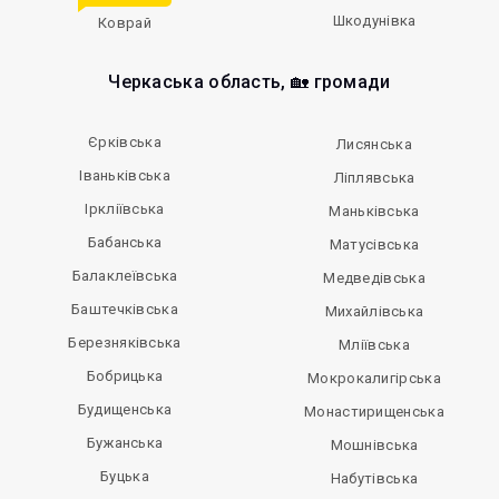
Шкодунівка
Коврай
Черкаська область, 🏡 громади
Єрківська
Лисянська
Іваньківська
Ліплявська
Іркліївська
Маньківська
Бабанська
Матусівська
Балаклеївська
Медведівська
Баштечківська
Михайлівська
Березняківська
Мліївська
Бобрицька
Мокрокалигірська
Будищенська
Монастирищенська
Бужанська
Мошнівська
Буцька
Набутівська