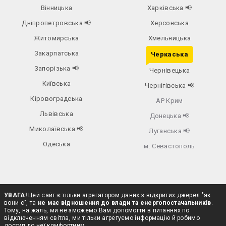
Вінницька
Харківська
📢
Дніпропетровська
📢
Херсонська
Житомирська
Хмельницька
Закарпатська
Черкаська
Запорізька
📢
Чернівецька
Київська
Чернігівська
📢
Кіровоградська
АР Крим
Львівська
Донецька
📢
Миколаївська
📢
Луганська
📢
Одеська
м. Севастополь
УВАГА!
Цей сайт є тільки агрегатором даних з відкритих джерел "як
вони є", та
не має відношення до влади та енергопостачальників
.
Тому, на жаль, ми не зможемо Вам допомогти в питаннях по
відключенням світла, ми тільки агрегуємо інформацію й робимо
доступ до неї комфортним.