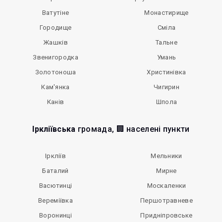
Ватутіне
Монастирище
Городище
Сміла
Жашків
Тальне
Звенигородка
Умань
Золотоноша
Христинівка
Кам'янка
Чигирин
Канів
Шпола
Іркліївська
громада, 🏢 населені пункти
Іркліїв
Мельники
Баталий
Мирне
Васютинці
Москаленки
Вереміївка
Першотравневе
Воронинці
Придніпровське