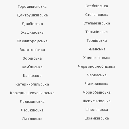
Стеблівська
Городищенська
Степанецька
Дмитрушківська
Степанківська
Драбівська
Тальнівська
Жашківська
Тернівська
Звенигородська
Уманська
Золотоніська
Христинівська
Зорівська
Червонослобідська
Кам’янська
Черкаська
Канівська
Чигиринська
Катеринопільська
Чорнобаївська
Корсунь-Шевченківська
Шевченківська
Ладижинська
Шполянська
Леськівська
Шрамківська
Лип’янська