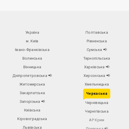
Україна
Полтавська
м. Київ
Рівненська
Івано-Франківська
Сумська
📢
Волинська
Тернопільська
Вінницька
Харківська
📢
Дніпропетровська
📢
Херсонська
📢
Житомирська
Хмельницька
Закарпатська
Черкаська
Запорізька
📢
Чернівецька
Київська
Чернігівська
Кіровоградська
АР Крим
Львівська
Донецька
📢