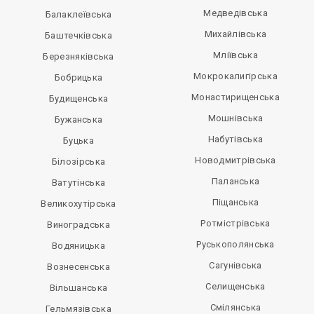
Медведівська
Балаклеївська
Михайлівська
Баштечківська
Мліївська
Березняківська
Мокрокалигірська
Бобрицька
Монастирищенська
Будищенська
Мошнівська
Бужанська
Набутівська
Буцька
Новодмитрівська
Білозірська
Паланська
Ватутінська
Піщанська
Великохутірська
Ротмістрівська
Виноградська
Руськополянська
Водяницька
Сагунівська
Вознесенська
Селищенська
Вільшанська
Смілянська
Гельмязівська