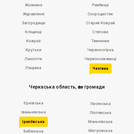
Жовнине
Ревбинці
Журавлине
Скородистик
Загородище
Старий Коврай
Кліщинці
Степове
Коврай
Тимченки
Крутьки
Червоногірка
Лихоліти
Червонохижинці
Лящівка
Чехівка
Черкаська область, 🏡 громади
Єрківська
Лисянська
Іваньківська
Ліплявська
Іркліївська
Маньківська
Матусівська
Бабанська