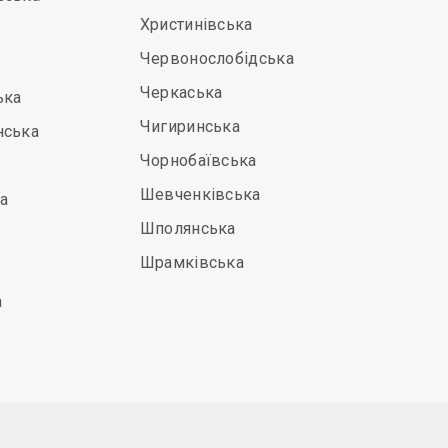
Христинівська
Червонослобідська
Черкаська
ька
Чигиринська
нська
Чорнобаївська
Шевченківська
а
Шполянська
Шрамківська
а