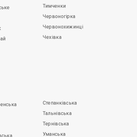
Тимченки
ське
Червоногірка
Червонохижинці
к
Чехівка
рай
Степанківська
енська
Тальнівська
Тернівська
Уманська
вська