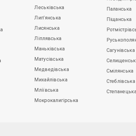
Леськівська
Паланська
Лип’янська
Піщанська
Лисянська
а
Ротмістрівс
Ліплявська
Руськополя
Маньківська
Сагунівська
Матусівська
а
Селищенськ
Медведівська
Смілянська
Михайлівська
Стеблівська
Мліївська
Степанецьк
Мокрокалигірська