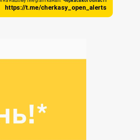
 на нашому telegram каналі:
Черкаської області
https://t.me/cherkasy_open_alerts