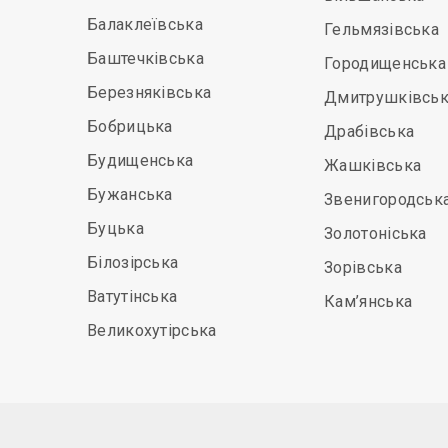
Балаклеївська
Гельмязівська
Баштечківська
Городищенська
Березняківська
Дмитрушківськ
Бобрицька
Драбівська
Будищенська
Жашківська
Бужанська
Звенигородськ
Буцька
Золотоніська
Білозірська
Зорівська
Ватутінська
Кам’янська
Великохутірська