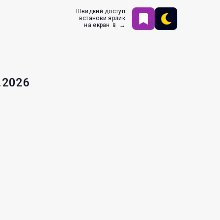
Швидкий доступ
встанови ярлик
на екран 📱 →
.2026