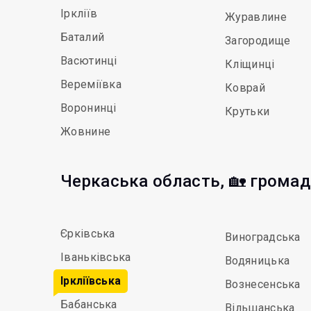
Іркліїв
Журавлине
Баталий
Загородище
Васютинці
Кліщинці
Вереміївка
Коврай
Воронинці
Крутьки
Жовнине
Черкаська область, 🏡 грома
Єрківська
Виноградська
Іваньківська
Водяницька
Іркліївська
Вознесенська
Бабанська
Вільшанська