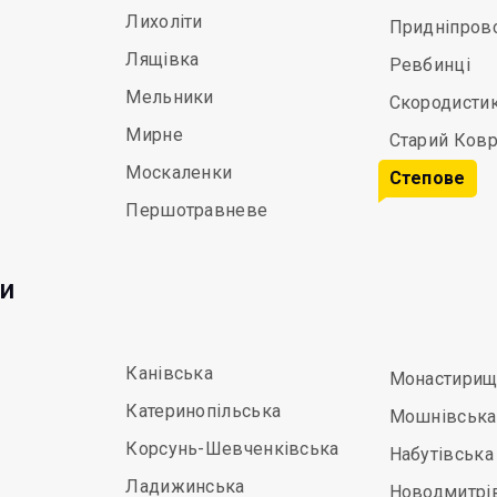
Лихоліти
Придніпров
Лящівка
Ревбинці
Мельники
Скородисти
Мирне
Старий Ков
Москаленки
Степове
Першотравневе
ди
Канівська
Монастирищ
Катеринопільська
Мошнівська
Корсунь-Шевченківська
Набутівська
Ладижинська
Новодмитрі