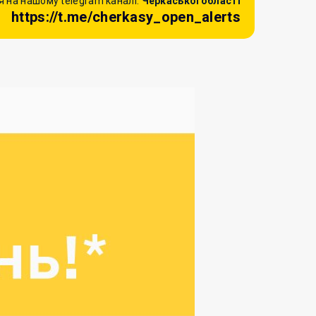
 на нашому telegram каналі:
Черкаської області
https://t.me/cherkasy_open_alerts