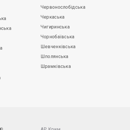
Червонослобідська
Черкаська
ька
Чигиринська
нська
Чорнобаївська
Шевченківська
а
Шполянська
Шрамківська
а
📢
АР Крим