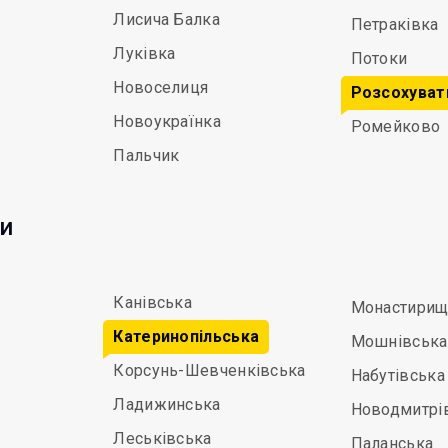
Лисича Балка
Петраківка
Луківка
Потоки
Новоселиця
Розсохуват
Новоукраїнка
Ромейково
Пальчик
ди
Канівська
Монастирищ
Катеринопільська
Мошнівська
Корсунь-Шевченківська
Набутівська
Ладижинська
Новодмитрі
Леськівська
Паланська