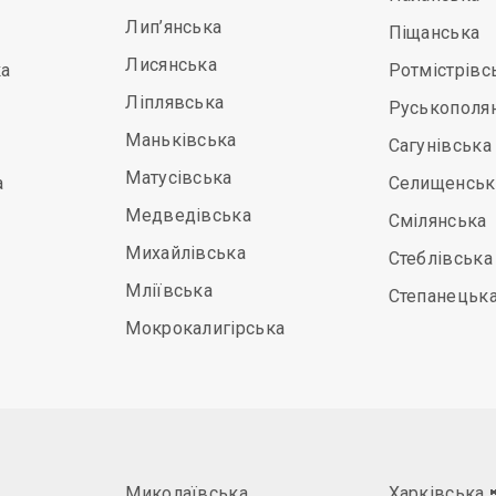
Лип’янська
Піщанська
Лисянська
а
Ротмістрівс
Ліплявська
Руськополя
Маньківська
Сагунівська
Матусівська
а
Селищенськ
Медведівська
Смілянська
Михайлівська
Стеблівська
Мліївська
Степанецьк
Мокрокалигірська
Миколаївська
Харківська