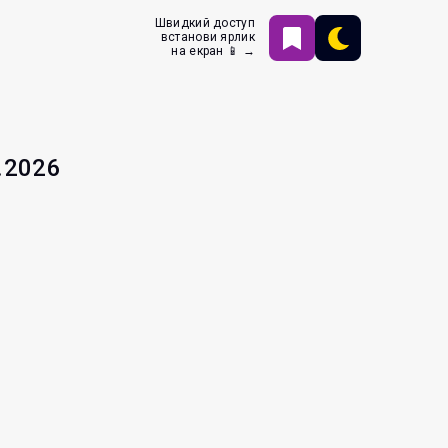
Швидкий доступ
встанови ярлик
на екран 📱 →
.2026