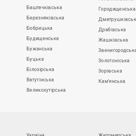
Баштечківська
Городищенська
Березняківська
Дмитрушківськ
Бобрицька
Драбівська
Будищенська
Жашківська
Бужанська
Звенигородськ
Буцька
Золотоніська
Білозірська
Зорівська
Ватутінська
Кам’янська
Великохутірська
Україна
Житомирська