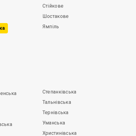
Стійкове
Шостакове
Ямпіль
ка
Степанківська
енська
Тальнівська
Тернівська
Уманська
вська
Христинівська