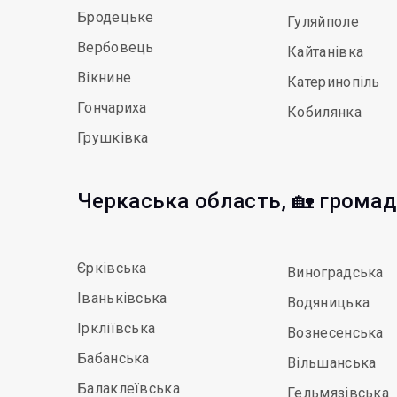
Бродецьке
Гуляйполе
Вербовець
Кайтанівка
Вікнине
Катеринопіль
Гончариха
Кобилянка
Грушківка
Черкаська область, 🏡 грома
Єрківська
Виноградська
Іваньківська
Водяницька
Іркліївська
Вознесенська
Бабанська
Вільшанська
Балаклеївська
Гельмязівська