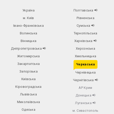
Україна
Полтавська
📢
м. Київ
Рівненська
Івано-Франківська
Сумська
📢
Волинська
Тернопільська
Вінницька
Харківська
📢
Дніпропетровська
📢
Херсонська
Житомирська
Хмельницька
Закарпатська
Черкаська
Запорізька
Чернівецька
Київська
Чернігівська
📢
Кіровоградська
АР Крим
Львівська
Донецька
📢
Миколаївська
Луганська
📢
Одеська
м. Севастополь