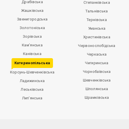
Драбівська
Степанківська
Жашківська
Тальнівська
Звенигородська
Тернівська
Золотоніська
Уманська
Зорівська
Христинівська
Кам’янська
Червонослобідська
Канівська
Черкаська
Катеринопільська
Чигиринська
Чорнобаївська
Корсунь-Шевченківська
Шевченківська
Ладижинська
Шполянська
Леськівська
Шрамківська
Лип’янська