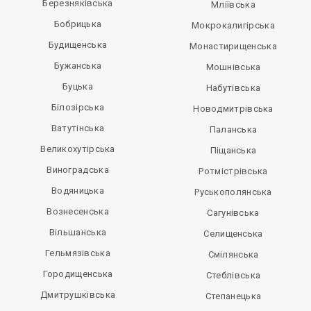
Березняківська
Мліївська
Бобрицька
Мокрокалигірська
Будищенська
Монастирищенська
Бужанська
Мошнівська
Буцька
Набутівська
Білозірська
Новодмитрівська
Ватутінська
Паланська
Великохутірська
Піщанська
Виноградська
Ротмістрівська
Водяницька
Руськополянська
Вознесенська
Сагунівська
Вільшанська
Селищенська
Гельмязівська
Смілянська
Городищенська
Стеблівська
Дмитрушківська
Степанецька