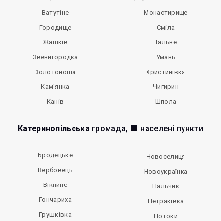
Ватутіне
Монастирище
Городище
Сміла
Жашків
Тальне
Звенигородка
Умань
Золотоноша
Христинівка
Кам'янка
Чигирин
Канів
Шпола
Катеринопільська
громада, 🏢 населені пункти
Бродецьке
Новоселиця
Вербовець
Новоукраїнка
Вікнине
Пальчик
Гончариха
Петраківка
Грушківка
Потоки