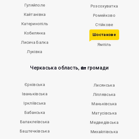
Гуляйполе
Розсохуватка
Кайтанівка
Ромейково
Катеринопіль
Стійкове
Кобилянка
Шостакове
Лисича Балка
Ямпіль
Луківка
Черкаська область, 🏡 громади
Єрківська
Лисянська
Іваньківська
Ліплявська
Іркліївська
Маньківська
Бабанська
Матусівська
Балаклеївська
Медведівська
Баштечківська
Михайлівська