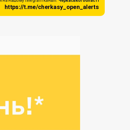
 на нашому telegram каналі:
Черкаської області
https://t.me/cherkasy_open_alerts