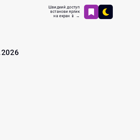
Швидкий доступ
встанови ярлик
на екран 📱 →
.2026