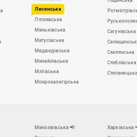
Піщанська
Лисянська
а
Ротмістрівс
Ліплявська
Руськополя
Маньківська
Сагунівська
Матусівська
а
Селищенськ
Медведівська
Смілянська
Михайлівська
Стеблівська
Мліївська
Степанецьк
Мокрокалигірська
Миколаївська
📢
Харківська