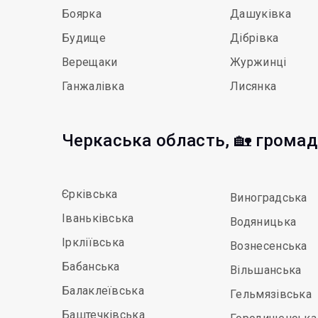
Боярка
Дашуківка
Будище
Дібрівка
Верещаки
Журжинці
Ганжалівка
Лисянка
Черкаська область, 🏡 грома
Єрківська
Виноградська
Іваньківська
Водяницька
Іркліївська
Вознесенська
Бабанська
Вільшанська
Балаклеївська
Гельмязівська
Баштечківська