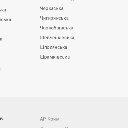
Черкаська
ька
Чигиринська
нська
Чорнобаївська
Шевченківська
а
Шполянська
Шрамківська
а
📢
АР Крим