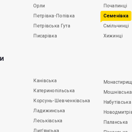
Орли
Почапинці
Петрівка-Попівка
Семенівка
Петрівська Гута
Смільчинці
Писарівка
Хижинці
ди
Канівська
Монастирищ
Катеринопільська
Мошнівська
Корсунь-Шевченківська
Набутівська
Ладижинська
Новодмитрі
Леськівська
Паланська
Лип’янська