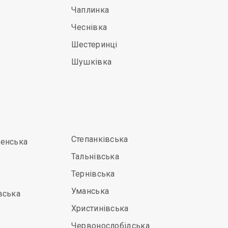
Чаплинка
Чеснівка
Шестеринці
Шушківка
Степанківська
енська
Тальнівська
Тернівська
Уманська
вська
Христинівська
Червонослобідська