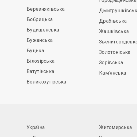
Городищенська
Березняківська
Дмитрушківськ
Бобрицька
Драбівська
Будищенська
Жашківська
Бужанська
Звенигородськ
Буцька
Золотоніська
Білозірська
Зорівська
Ватутінська
Кам’янська
Великохутірська
Україна
Житомирська