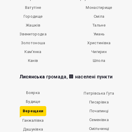
Ватутіне
Монастирище
Городище
Сміла
Жашків
Тальне
Звенигородка
Умань
Золотоноша
Христинівка
Кам'янка
Чигирин
Канів
Шпола
Лисянська
громада, 🏢 населені пункти
Боярка
Петрівська Гута
Будище
Писарівка
Верещаки
Почапинці
Семенівка
Ганжалівка
Смільчинці
Дашуківка