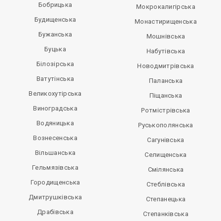
Бобрицька
Мокрокалигірська
Будищенська
Монастирищенська
Бужанська
Мошнівська
Буцька
Набутівська
Білозірська
Новодмитрівська
Ватутінська
Паланська
Великохутірська
Піщанська
Виноградська
Ротмістрівська
Водяницька
Руськополянська
Вознесенська
Сагунівська
Вільшанська
Селищенська
Гельмязівська
Смілянська
Городищенська
Стеблівська
Дмитрушківська
Степанецька
Драбівська
Степанківська