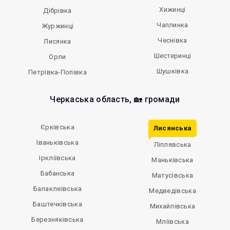
Хижинці
Дібрівка
Чаплинка
Журжинці
Чеснівка
Лисянка
Шестеринці
Орли
Шушківка
Петрівка-Попівка
Черкаська область, 🏡 громади
Єрківська
Лисянська
Іваньківська
Ліплявська
Іркліївська
Маньківська
Бабанська
Матусівська
Балаклеївська
Медведівська
Баштечківська
Михайлівська
Березняківська
Мліївська