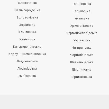
Жашківська
Тальнівська
Звенигородська
Тернівська
Золотоніська
Уманська
Зорівська
Христинівська
Кам’янська
Червонослобідська
Канівська
Черкаська
Катеринопільська
Чигиринська
Корсунь-Шевченківська
Чорнобаївська
Ладижинська
Шевченківська
Леськівська
Шполянська
Лип’янська
Шрамківська