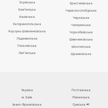
Зорівська
Христинівська
Кам’янська
Червонослобідська
Канівська
Черкаська
Катеринопільська
Чигиринська
Корсунь-Шевченківська
Чорнобаївська
Ладижинська
Шевченківська
Леськівська
Шполянська
Лип’янська
Шрамківська
Україна
Полтавська
м. Київ
Рівненська
Івано-Франківська
Сумська
📢