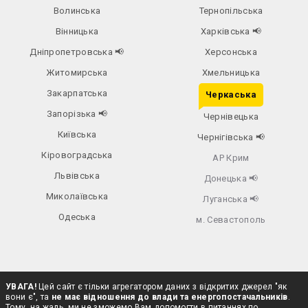
Волинська
Тернопільська
Вінницька
Харківська
📢
Дніпропетровська
📢
Херсонська
Житомирська
Хмельницька
Закарпатська
Черкаська
Запорізька
📢
Чернівецька
Київська
Чернігівська
📢
Кіровоградська
АР Крим
Львівська
Донецька
📢
Миколаївська
Луганська
📢
Одеська
м. Севастополь
УВАГА!
Цей сайт є тільки агрегатором даних з відкритих джерел "як
вони є", та
не має відношення до влади та енергопостачальників
.
Тому, на жаль, ми не зможемо Вам допомогти в питаннях по