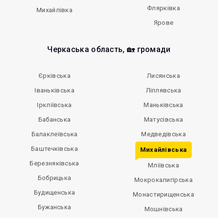
Флярківка
Михайлівка
Ярове
Черкаська область, 🏡 громади
Єрківська
Лисянська
Іваньківська
Ліплявська
Іркліївська
Маньківська
Бабанська
Матусівська
Балаклеївська
Медведівська
Баштечківська
Михайлівська
Березняківська
Мліївська
Бобрицька
Мокрокалигірська
Будищенська
Монастирищенська
Бужанська
Мошнівська