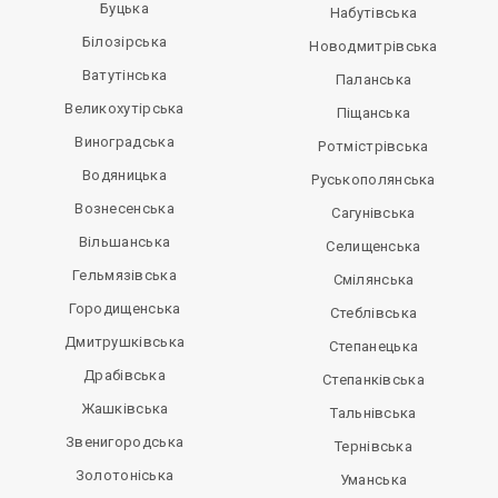
Буцька
Набутівська
Білозірська
Новодмитрівська
Ватутінська
Паланська
Великохутірська
Піщанська
Виноградська
Ротмістрівська
Водяницька
Руськополянська
Вознесенська
Сагунівська
Вільшанська
Селищенська
Гельмязівська
Смілянська
Городищенська
Стеблівська
Дмитрушківська
Степанецька
Драбівська
Степанківська
Жашківська
Тальнівська
Звенигородська
Тернівська
Золотоніська
Уманська