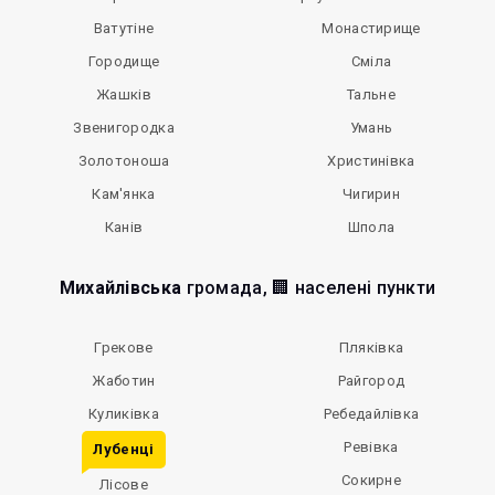
Ватутіне
Монастирище
Городище
Сміла
Жашків
Тальне
Звенигородка
Умань
Золотоноша
Христинівка
Кам'янка
Чигирин
Канів
Шпола
Михайлівська
громада, 🏢 населені пункти
Грекове
Пляківка
Жаботин
Райгород
Куликівка
Ребедайлівка
Ревівка
Лубенці
Сокирне
Лісове