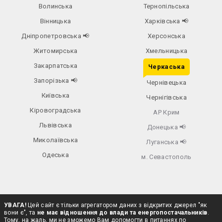
Волинська
Тернопільська
Вінницька
Харківська
📢
Дніпропетровська
📢
Херсонська
Житомирська
Хмельницька
Закарпатська
Черкаська
Запорізька
📢
Чернівецька
Київська
Чернігівська
Кіровоградська
АР Крим
Львівська
Донецька
📢
Миколаївська
Луганська
📢
Одеська
м. Севастополь
УВАГА!
Цей сайт є тільки агрегатором даних з відкритих джерел "як
вони є", та
не має відношення до влади та енергопостачальників
.
Тому, на жаль, ми не зможемо Вам допомогти в питаннях по