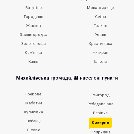
Ватутіне
Монастирище
Городище
Сміла
Жашків
Тальне
Звенигородка
Умань
Золотоноша
Христинівка
Кам'янка
Чигирин
Канів
Шпола
Михайлівська
громада, 🏢 населені пункти
Грекове
Райгород
Жаботин
Ребедайлівка
Куликівка
Ревівка
Лубенці
Сокирне
Лісове
Флярківка