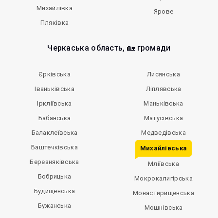
Михайлівка
Ярове
Пляківка
Черкаська область, 🏡 громади
Єрківська
Лисянська
Іваньківська
Ліплявська
Іркліївська
Маньківська
Бабанська
Матусівська
Балаклеївська
Медведівська
Баштечківська
Михайлівська
Березняківська
Мліївська
Бобрицька
Мокрокалигірська
Будищенська
Монастирищенська
Бужанська
Мошнівська