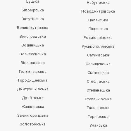
Буцька
Набутівська
Білозірська
Новодмитрівська
Ватутінська
Паланська
Великохутірська
Піщанська
Виноградська
Ротмістрівська
Водяницька
Руськополянська
Вознесенська
Сагунівська
Вільшанська
Селищенська
Гельмязівська
Смілянська
Городищенська
Стеблівська
Дмитрушківська
Степанецька
Драбівська
Степанківська
Жашківська
Тальнівська
Звенигородська
Тернівська
Золотоніська
Уманська