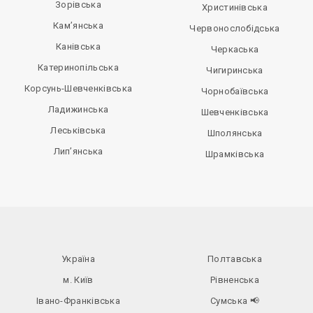
Зорівська
Христинівська
Кам’янська
Червонослобідська
Канівська
Черкаська
Катеринопільська
Чигиринська
Корсунь-Шевченківська
Чорнобаївська
Ладижинська
Шевченківська
Леськівська
Шполянська
Лип’янська
Шрамківська
Україна
Полтавська
м. Київ
Рівненська
Івано-Франківська
Сумська
📢