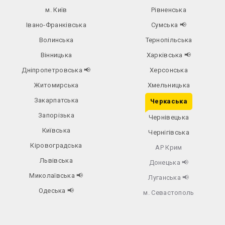
м. Київ
Рівненська
Івано-Франківська
Сумська
📢
Волинська
Тернопільська
Вінницька
Харківська
📢
Дніпропетровська
📢
Херсонська
Житомирська
Хмельницька
Закарпатська
Черкаська
Запорізька
Чернівецька
Київська
Чернігівська
Кіровоградська
АР Крим
Львівська
Донецька
📢
Миколаївська
📢
Луганська
📢
Одеська
📢
м. Севастополь