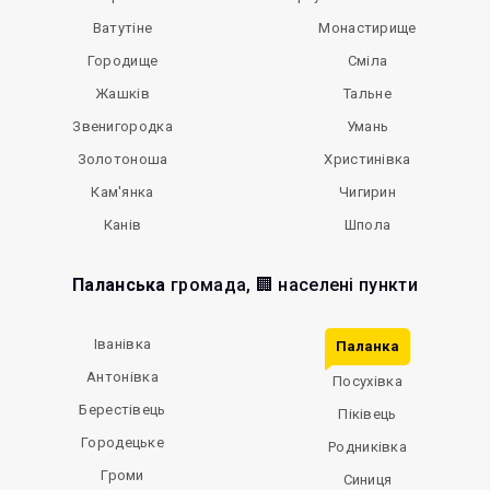
Ватутіне
Монастирище
Городище
Сміла
Жашків
Тальне
Звенигородка
Умань
Золотоноша
Христинівка
Кам'янка
Чигирин
Канів
Шпола
Паланська
громада, 🏢 населені пункти
Іванівка
Паланка
Антонівка
Посухівка
Берестівець
Піківець
Городецьке
Родниківка
Громи
Синиця