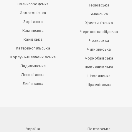
Звенигородська
Тернівська
Золотоніська
Уманська
Зорівська
Христинівська
Кам’янська
Червонослобідська
Канівська
Черкаська
Катеринопільська
Чигиринська
Корсунь-Шевченківська
Чорнобаївська
Ладижинська
Шевченківська
Леськівська
Шполянська
Лип’янська
Шрамківська
Україна
Полтавська