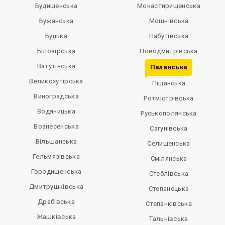
Будищенська
Монастирищенська
Бужанська
Мошнівська
Буцька
Набутівська
Білозірська
Новодмитрівська
Ватутінська
Паланська
Великохутірська
Піщанська
Виноградська
Ротмістрівська
Водяницька
Руськополянська
Вознесенська
Сагунівська
Вільшанська
Селищенська
Гельмязівська
Смілянська
Городищенська
Стеблівська
Дмитрушківська
Степанецька
Драбівська
Степанківська
Жашківська
Тальнівська