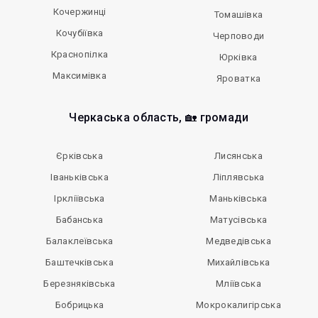
Кочержинці
Томашівка
Кочубіївка
Черповоди
Краснопілка
Юрківка
Максимівка
Яроватка
Черкаська область, 🏡 громади
Єрківська
Лисянська
Іваньківська
Ліплявська
Іркліївська
Маньківська
Бабанська
Матусівська
Балаклеївська
Медведівська
Баштечківська
Михайлівська
Березняківська
Мліївська
Бобрицька
Мокрокалигірська