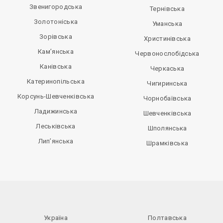
Звенигородська
Тернівська
Золотоніська
Уманська
Зорівська
Христинівська
Кам’янська
Червонослобідська
Канівська
Черкаська
Катеринопільська
Чигиринська
Корсунь-Шевченківська
Чорнобаївська
Ладижинська
Шевченківська
Леськівська
Шполянська
Лип’янська
Шрамківська
Україна
Полтавська