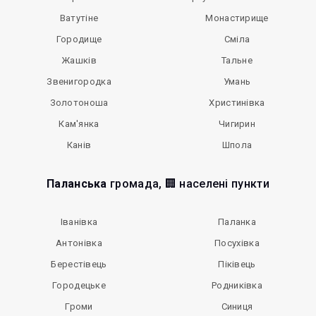
Ватутіне
Монастирище
Городище
Сміла
Жашків
Тальне
Звенигородка
Умань
Золотоноша
Христинівка
Кам'янка
Чигирин
Канів
Шпола
Паланська
громада, 🏢 населені пункти
Іванівка
Паланка
Антонівка
Посухівка
Берестівець
Піківець
Городецьке
Родниківка
Громи
Синиця