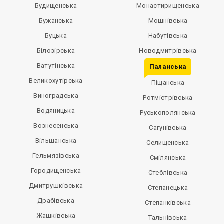
Будищенська
Монастирищенська
Бужанська
Мошнівська
Буцька
Набутівська
Білозірська
Новодмитрівська
Ватутінська
Паланська
Великохутірська
Піщанська
Виноградська
Ротмістрівська
Водяницька
Руськополянська
Вознесенська
Сагунівська
Вільшанська
Селищенська
Гельмязівська
Смілянська
Городищенська
Стеблівська
Дмитрушківська
Степанецька
Драбівська
Степанківська
Жашківська
Тальнівська