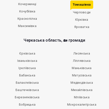
Кочержинці
Томашівка
Кочубіївка
Черповоди
Краснопілка
Юрківка
Максимівка
Яроватка
Черкаська область, 🏡 громади
Єрківська
Лисянська
Іваньківська
Ліплявська
Іркліївська
Маньківська
Бабанська
Матусівська
Балаклеївська
Медведівська
Баштечківська
Михайлівська
Березняківська
Мліївська
Бобрицька
Мокрокалигірська