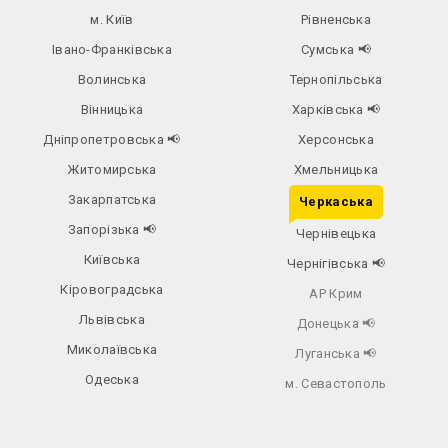
м. Київ
Рівненська
Івано-Франківська
Сумська
📢
Волинська
Тернопільська
Вінницька
Харківська
📢
Дніпропетровська
📢
Херсонська
Житомирська
Хмельницька
Закарпатська
Черкаська
Запорізька
📢
Чернівецька
Київська
Чернігівська
📢
Кіровоградська
АР Крим
Львівська
Донецька
📢
Миколаївська
Луганська
📢
Одеська
м. Севастополь