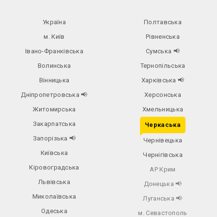
Україна
Полтавська
м. Київ
Рівненська
Івано-Франківська
Сумська
📢
Волинська
Тернопільська
Вінницька
Харківська
📢
Дніпропетровська
📢
Херсонська
Житомирська
Хмельницька
Закарпатська
Черкаська
Запорізька
📢
Чернівецька
Київська
Чернігівська
Кіровоградська
АР Крим
Львівська
Донецька
📢
Миколаївська
Луганська
📢
Одеська
м. Севастополь