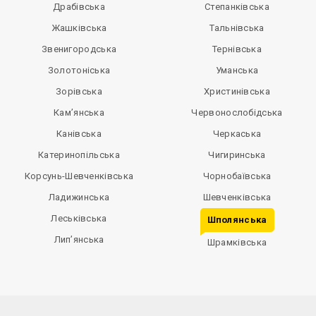
Драбівська
Степанківська
Жашківська
Тальнівська
Звенигородська
Тернівська
Золотоніська
Уманська
Зорівська
Христинівська
Кам’янська
Червонослобідська
Канівська
Черкаська
Катеринопільська
Чигиринська
Корсунь-Шевченківська
Чорнобаївська
Ладижинська
Шевченківська
Леськівська
Шполянська
Лип’янська
Шрамківська