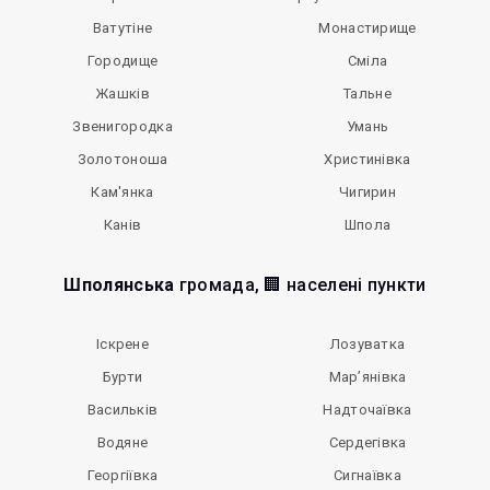
Ватутіне
Монастирище
Городище
Сміла
Жашків
Тальне
Звенигородка
Умань
Золотоноша
Христинівка
Кам'янка
Чигирин
Канів
Шпола
Шполянська
громада, 🏢 населені пункти
Іскрене
Лозуватка
Бурти
Мар’янівка
Васильків
Надточаївка
Водяне
Сердегівка
Георгіївка
Сигнаївка