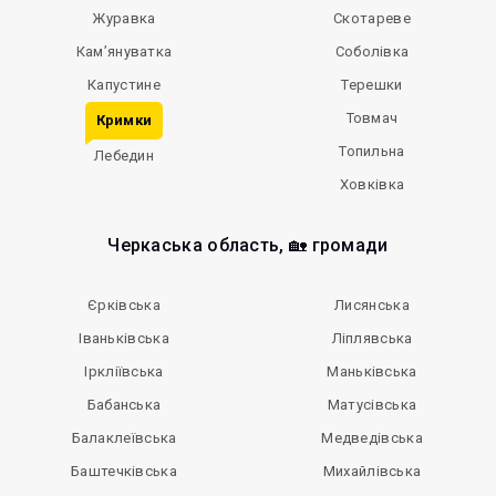
Журавка
Скотареве
Кам’януватка
Соболівка
Капустине
Терешки
Товмач
Кримки
Топильна
Лебедин
Ховківка
Черкаська область, 🏡 громади
Єрківська
Лисянська
Іваньківська
Ліплявська
Іркліївська
Маньківська
Бабанська
Матусівська
Балаклеївська
Медведівська
Баштечківська
Михайлівська