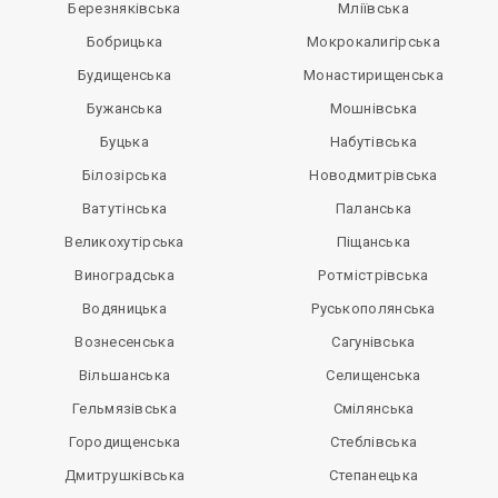
Березняківська
Мліївська
Бобрицька
Мокрокалигірська
Будищенська
Монастирищенська
Бужанська
Мошнівська
Буцька
Набутівська
Білозірська
Новодмитрівська
Ватутінська
Паланська
Великохутірська
Піщанська
Виноградська
Ротмістрівська
Водяницька
Руськополянська
Вознесенська
Сагунівська
Вільшанська
Селищенська
Гельмязівська
Смілянська
Городищенська
Стеблівська
Дмитрушківська
Степанецька