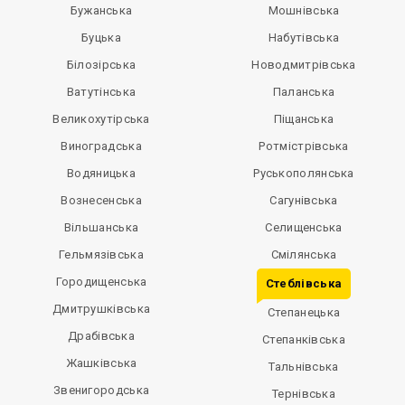
Бужанська
Мошнівська
Буцька
Набутівська
Білозірська
Новодмитрівська
Ватутінська
Паланська
Великохутірська
Піщанська
Виноградська
Ротмістрівська
Водяницька
Руськополянська
Вознесенська
Сагунівська
Вільшанська
Селищенська
Гельмязівська
Смілянська
Городищенська
Стеблівська
Дмитрушківська
Степанецька
Драбівська
Степанківська
Жашківська
Тальнівська
Звенигородська
Тернівська