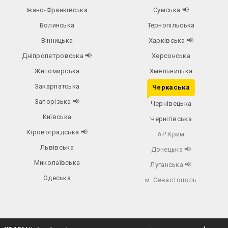
Івано-Франківська
Сумська
📢
Волинська
Тернопільська
Вінницька
Харківська
📢
Дніпропетровська
📢
Херсонська
Житомирська
Хмельницька
Закарпатська
Черкаська
Запорізька
📢
Чернівецька
Київська
Чернігівська
Кіровоградська
📢
АР Крим
Львівська
Донецька
📢
Миколаївська
Луганська
📢
Одеська
м. Севастополь