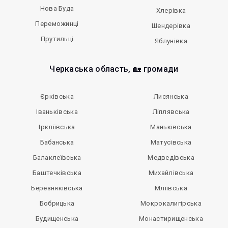
Нова Буда
Хлерівка
Переможинці
Шендерівка
Прутильці
Яблунівка
Черкаська область, 🏡 громади
Єрківська
Лисянська
Іваньківська
Ліплявська
Іркліївська
Маньківська
Бабанська
Матусівська
Балаклеївська
Медведівська
Баштечківська
Михайлівська
Березняківська
Мліївська
Бобрицька
Мокрокалигірська
Будищенська
Монастирищенська