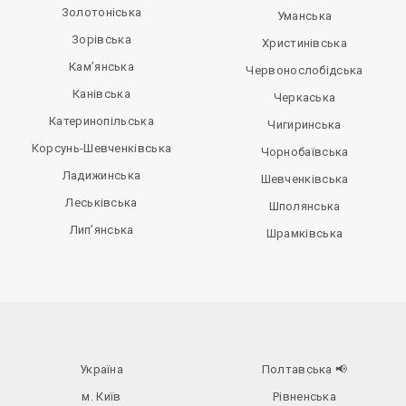
Золотоніська
Уманська
Зорівська
Христинівська
Кам’янська
Червонослобідська
Канівська
Черкаська
Катеринопільська
Чигиринська
Корсунь-Шевченківська
Чорнобаївська
Ладижинська
Шевченківська
Леськівська
Шполянська
Лип’янська
Шрамківська
Україна
Полтавська
📢
м. Київ
Рівненська