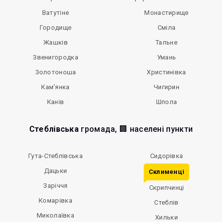
Ватутіне
Монастирище
Городище
Сміла
Жашків
Тальне
Звенигородка
Умань
Золотоноша
Христинівка
Кам'янка
Чигирин
Канів
Шпола
Стеблівська
громада, 🏢 населені пункти
Гута-Стеблівська
Сидорівка
Дацьки
Склименці
Заріччя
Скрипчинці
Комарівка
Стеблів
Миколаївка
Хильки