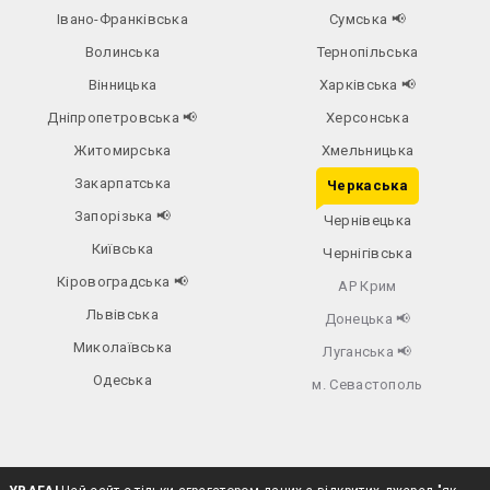
Івано-Франківська
Сумська
📢
Волинська
Тернопільська
Вінницька
Харківська
📢
Дніпропетровська
📢
Херсонська
Житомирська
Хмельницька
Закарпатська
Черкаська
Запорізька
📢
Чернівецька
Київська
Чернігівська
Кіровоградська
📢
АР Крим
Львівська
Донецька
📢
Миколаївська
Луганська
📢
Одеська
м. Севастополь