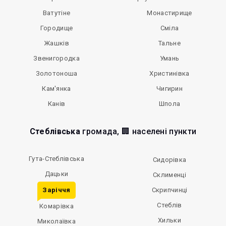
Ватутіне
Монастирище
Городище
Сміла
Жашків
Тальне
Звенигородка
Умань
Золотоноша
Христинівка
Кам'янка
Чигирин
Канів
Шпола
Стеблівська
громада, 🏢 населені пункти
Гута-Стеблівська
Сидорівка
Дацьки
Склименці
Заріччя
Скрипчинці
Стеблів
Комарівка
Хильки
Миколаївка