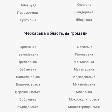
Хлерівка
Нова Буда
Шендерівка
Переможинці
Яблунівка
Прутильці
Черкаська область, 🏡 громади
Єрківська
Лисянська
Іваньківська
Ліплявська
Іркліївська
Маньківська
Бабанська
Матусівська
Балаклеївська
Медведівська
Баштечківська
Михайлівська
Березняківська
Мліївська
Бобрицька
Мокрокалигірська
Будищенська
Монастирищенська