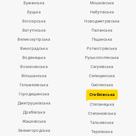
Бужанська
Мошнівська
Буцька
Набутівська
Білозірська
Новодмитрівська
Ватутінська
Паланська
Великохутірська
Піщанська
Виноградська
Ротмістрівська
Водяницька
Руськополянська
Вознесенська
Сагунівська
Вільшанська
Селищенська
Гельмязівська
Смілянська
Городищенська
Стеблівська
Дмитрушківська
Степанецька
Драбівська
Степанківська
Жашківська
Тальнівська
Звенигородська
Тернівська