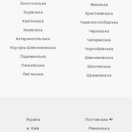
Золотоніська
Уманська
Зорівська
Христинівська
Кам’янська
Червонослобідська
Канівська
Черкаська
Катеринопільська
Чигиринська
Корсунь-Шевченківська
Чорнобаївська
Ладижинська
Шевченківська
Леськівська
Шполянська
Лип’янська
Шрамківська
Україна
Полтавська
📢
м. Київ
Рівненська