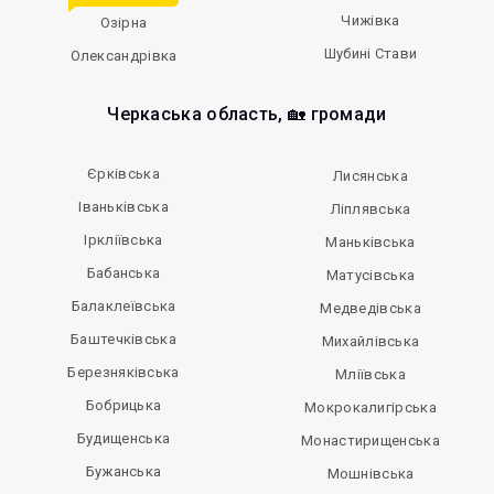
Чижівка
Озірна
Шубині Стави
Олександрівка
Черкаська область, 🏡 громади
Єрківська
Лисянська
Іваньківська
Ліплявська
Іркліївська
Маньківська
Бабанська
Матусівська
Балаклеївська
Медведівська
Баштечківська
Михайлівська
Березняківська
Мліївська
Бобрицька
Мокрокалигірська
Будищенська
Монастирищенська
Бужанська
Мошнівська