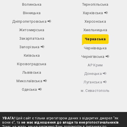
Волинська
Тернопільська
Вінницька
Харківська
📢
Дніпропетровська
📢
Херсонська
Житомирська
Хмельницька
Закарпатська
Черкаська
Запорізька
📢
Чернівецька
Київська
Чернігівська
📢
Кіровоградська
АР Крим
Львівська
Донецька
📢
Миколаївська
📢
Луганська
📢
Одеська
📢
м. Севастополь
УВАГА!
Цей сайт є тільки агрегатором даних з відкритих джерел "як
вони є", та
не має відношення до влади та енергопостачальників
.
Тому, на жаль, ми не зможемо Вам допомогти в питаннях по