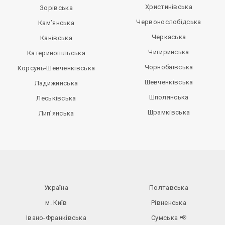
Христинівська
Зорівська
Червонослобідська
Кам’янська
Черкаська
Канівська
Чигиринська
Катеринопільська
Чорнобаївська
Корсунь-Шевченківська
Шевченківська
Ладижинська
Шполянська
Леськівська
Шрамківська
Лип’янська
Україна
Полтавська
м. Київ
Рівненська
Івано-Франківська
Сумська
📢