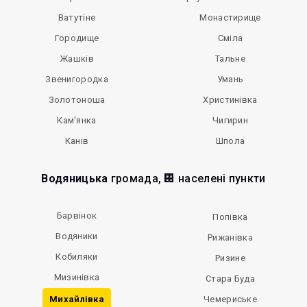
Ватутіне
Монастирище
Городище
Сміла
Жашків
Тальне
Звенигородка
Умань
Золотоноша
Христинівка
Кам'янка
Чигирин
Канів
Шпола
Водяницька
громада, 🏢 населені пункти
Барвінок
Попівка
Водяники
Рижанівка
Кобиляки
Ризине
Мизинівка
Стара Буда
Михайлівка
Чемериське