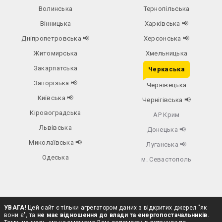
Волинська
Тернопільська
Вінницька
Харківська
📢
Дніпропетровська
📢
Херсонська
📢
Житомирська
Хмельницька
Закарпатська
Черкаська
Запорізька
📢
Чернівецька
Київська
📢
Чернігівська
📢
Кіровоградська
АР Крим
Львівська
Донецька
📢
Миколаївська
📢
Луганська
📢
Одеська
м. Севастополь
УВАГА!
Цей сайт є тільки агрегатором даних з відкритих джерел "як
вони є", та
не має відношення до влади та енергопостачальників
.