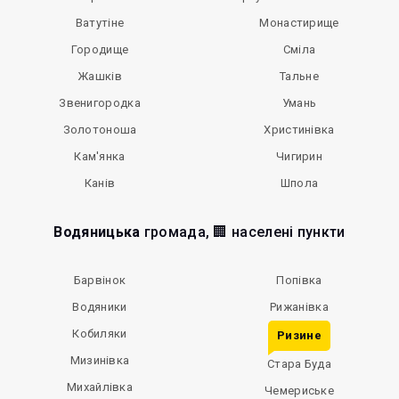
Ватутіне
Монастирище
Городище
Сміла
Жашків
Тальне
Звенигородка
Умань
Золотоноша
Христинівка
Кам'янка
Чигирин
Канів
Шпола
Водяницька
громада, 🏢 населені пункти
Барвінок
Попівка
Водяники
Рижанівка
Кобиляки
Ризине
Мизинівка
Стара Буда
Михайлівка
Чемериське