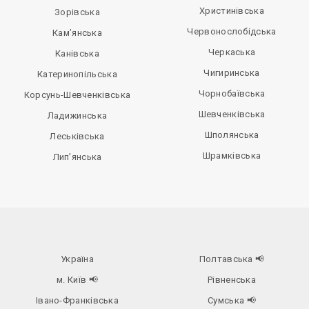
Христинівська
Зорівська
Червонослобідська
Кам’янська
Черкаська
Канівська
Чигиринська
Катеринопільська
Чорнобаївська
Корсунь-Шевченківська
Шевченківська
Ладижинська
Шполянська
Леськівська
Шрамківська
Лип’янська
Україна
Полтавська
📢
м. Київ
📢
Рівненська
Івано-Франківська
Сумська
📢