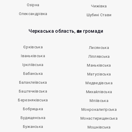
Озірна
Чижівка
Олександрівка
Шубині Стави
Черкаська область, 🏡 громади
Єрківська
Лисянська
Іваньківська
Ліплявська
Іркліївська
Маньківська
Бабанська
Матусівська
Балаклеївська
Медведівська
Баштечківська
Михайлівська
Березняківська
Мліївська
Бобрицька
Мокрокалигірська
Будищенська
Монастирищенська
Бужанська
Мошнівська