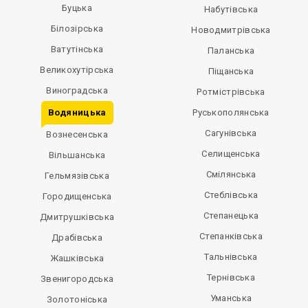
Буцька
Набутівська
Білозірська
Новодмитрівська
Ватутінська
Паланська
Великохутірська
Піщанська
Виноградська
Ротмістрівська
Водяницька
Руськополянська
Сагунівська
Вознесенська
Селищенська
Вільшанська
Смілянська
Гельмязівська
Стеблівська
Городищенська
Степанецька
Дмитрушківська
Степанківська
Драбівська
Тальнівська
Жашківська
Тернівська
Звенигородська
Уманська
Золотоніська