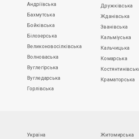
Андріївська
Дружківська
Бахмутська
Жданівська
Бойківська
Званівська
Білозерська
Кальміуська
Великоновосілківська
Кальчицька
Волноваська
Комарська
Вуглегірська
Костянтинівськ
Вугледарська
Краматорська
Горлівська
Україна
Житомирська