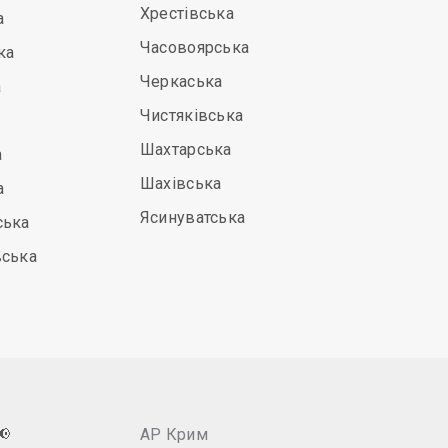
Хрестівська
а
Часовоярська
ка
Черкаська
а
Чистяківська
Шахтарська
а
Шахівська
а
Ясинуватська
ська
вська
📢
АР Крим