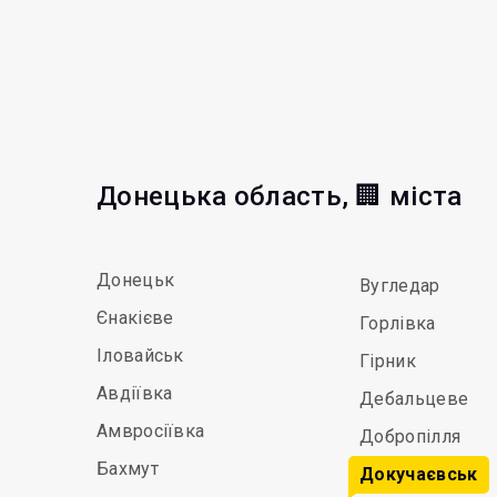
Донецька область, 🏢 міста
Донецьк
Вугледар
Єнакієве
Горлівка
Іловайськ
Гірник
Авдіївка
Дебальцеве
Амвросіївка
Добропілля
Бахмут
Докучаєвськ