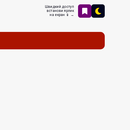
Швидкий доступ
встанови ярлик
на екран 📱 →