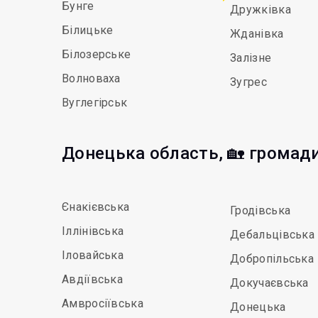
Бунге
Дружківка
Білицьке
Жданівка
Білозерське
Залізне
Волноваха
Зугрес
Вуглегірськ
Донецька область, 🏡 громад
Єнакієвська
Гродівська
Іллінівська
Дебальцівська
Іловайська
Добропільська
Авдіївська
Докучаєвська
Амвросіївська
Донецька