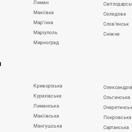
Лиман
Світлодарсь
Макіївка
Селидове
Мар'їнка
Слов'янськ
Маріуполь
Сніжне
Мирноград
и
Криворізька
Олександрі
Курахівська
Ольгинська
Лиманська
Очеретинсь
Макіївська
Покровська
Мангушська
Сартанська