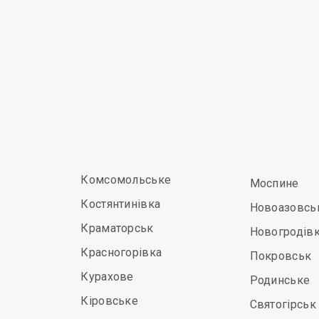
Комсомольське
Моспине
Костянтинівка
Новоазовсь
Краматорськ
Новогродів
Красногорівка
Покровськ
Курахове
Родинське
Кіровське
Святогірськ