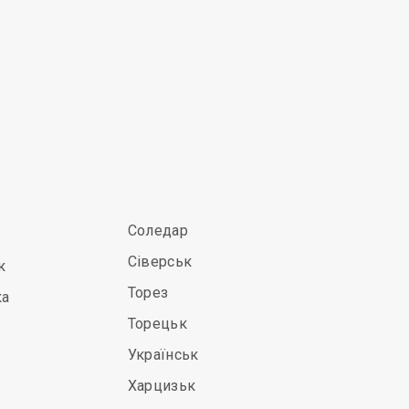
Соледар
Сіверськ
к
Торез
ка
Торецьк
Українськ
Харцизьк