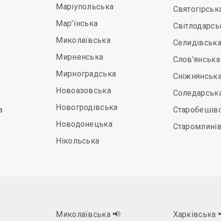
Маріупольська
Святогірськ
Мар’їнська
Світлодарсь
Миколаївська
Селидівськ
Мирненська
Слов’янська
Мирноградська
Сніжнянськ
Новоазовська
Соледарськ
Новогродівська
а
Старобешів
Новодонецька
Старомлині
Нікольська
Миколаївська
📢
Харківська