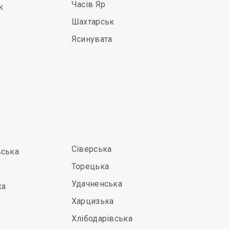
Часів Яр
к
Шахтарськ
Ясинувата
Сіверська
вська
Торецька
Удачненська
ка
Харцизька
Хлібодарівська