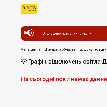
Оголошено повтряну тривогу
Мапа світла
Донецька область
м. Докучаєвськ
💡 Графік відключень світла 
На сьогодні поки немає данн