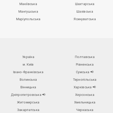
Макіївська
Шахтарська
Мангушська
Шахівська
Маріупольська
Ясинуватська
Україна
Полтавська
м. Київ
Рівненська
Івано-Франківська
Сумська
📢
Волинська
Тернопільська
Вінницька
Харківська
📢
Дніпропетровська
📢
Херсонська
Житомирська
Хмельницька
Закарпатська
Черкаська