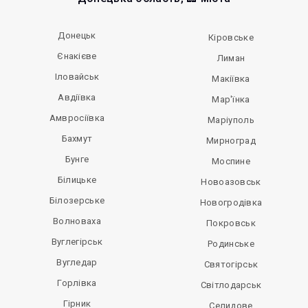
Донецьк
Кіровське
Єнакієве
Лиман
Іловайськ
Макіївка
Авдіївка
Мар'їнка
Амвросіївка
Маріуполь
Бахмут
Мирноград
Бунге
Моспине
Білицьке
Новоазовськ
Білозерське
Новогродівка
Волноваха
Покровськ
Вуглегірськ
Родинське
Вугледар
Святогірськ
Горлівка
Світлодарськ
Гірник
Селидове