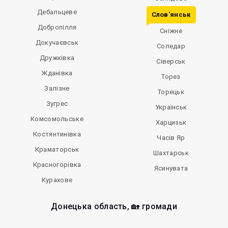
Дебальцеве
Слов'янськ
Добропілля
Сніжне
Докучаєвськ
Соледар
Дружківка
Сіверськ
Жданівка
Торез
Залізне
Торецьк
Зугрес
Українськ
Комсомольське
Харцизьк
Костянтинівка
Часів Яр
Краматорськ
Шахтарськ
Красногорівка
Ясинувата
Курахове
Донецька область, 🏡 громади