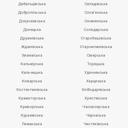
Дебальцівська
Селидівська
Добропільська
Слов’янська
Докучаєвська
Сніжнянська
Донецька
Соледарська
Дружківська
Старобешівська
Жданівська
Старомлинівська
Званівська
Сіверська
Кальміуська
Торецька
Кальчицька
Удачненська
Комарська
Харцизька
Костянтинівська
Хлібодарівська
Краматорська
Хрестівська
Криворізька
Часовоярська
Курахівська
Черкаська
Лиманська
Чистяківська