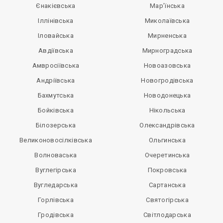
Єнакієвська
Мар’їнська
Іллінівська
Миколаївська
Іловайська
Мирненська
Авдіївська
Мирноградська
Амвросіївська
Новоазовська
Андріївська
Новогродівська
Бахмутська
Новодонецька
Бойківська
Нікольська
Білозерська
Олександрівська
Великоновосілківська
Ольгинська
Волноваська
Очеретинська
Вуглегірська
Покровська
Вугледарська
Сартанська
Горлівська
Святогірська
Гродівська
Світлодарська