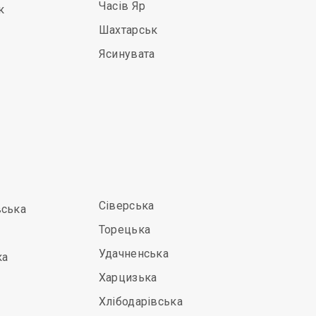
Часів Яр
к
Шахтарськ
Ясинувата
Сіверська
вська
Торецька
Удачненська
ка
Харцизька
Хлібодарівська