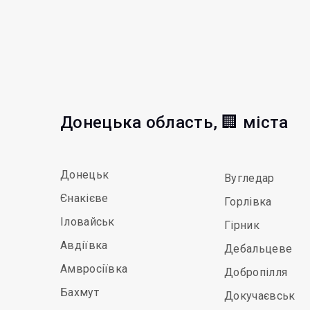
Донецька область, 🏢 міста
Донецьк
Вугледар
Єнакієве
Горлівка
Іловайськ
Гірник
Авдіївка
Дебальцеве
Амвросіївка
Добропілля
Бахмут
Докучаєвськ