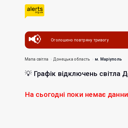
Оголошено повтряну тривогу
Мапа світла
Донецька область
м. Маріуполь
💡 Графік відключень світла 
На сьогодні поки немає данн