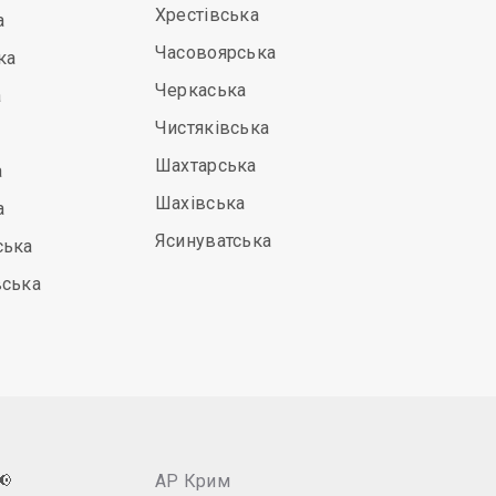
Хрестівська
а
Часовоярська
ка
Черкаська
а
Чистяківська
Шахтарська
а
Шахівська
а
Ясинуватська
ська
вська
📢
АР Крим