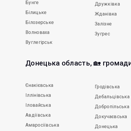
Бунге
Дружківка
Білицьке
Жданівка
Білозерське
Залізне
Волноваха
Зугрес
Вуглегірськ
Донецька область, 🏡 громад
Єнакієвська
Гродівська
Іллінівська
Дебальцівська
Іловайська
Добропільська
Авдіївська
Докучаєвська
Амвросіївська
Донецька