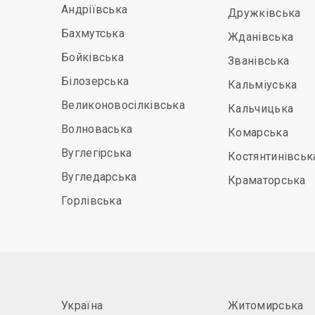
Андріївська
Дружківська
Бахмутська
Жданівська
Бойківська
Званівська
Білозерська
Кальміуська
Великоновосілківська
Кальчицька
Волноваська
Комарська
Вуглегірська
Костянтинівськ
Вугледарська
Краматорська
Горлівська
Україна
Житомирська