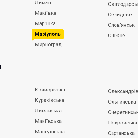
Лиман
Світлодарсь
Макіївка
Селидове
Мар'їнка
Слов'янськ
Маріуполь
Сніжне
Мирноград
и
Криворізька
Олександрі
Курахівська
Ольгинська
Лиманська
Очеретинсь
Макіївська
Покровська
Мангушська
Сартанська