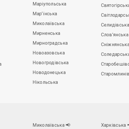
Маріупольська
Святогірськ
Мар’їнська
Світлодарсь
Миколаївська
Селидівськ
Мирненська
Слов’янська
Мирноградська
Сніжнянськ
Новоазовська
Соледарськ
Новогродівська
а
Старобешів
Новодонецька
Старомлині
Нікольська
Миколаївська
📢
Харківська