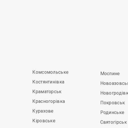
Комсомольське
Моспине
Костянтинівка
Новоазовсь
Краматорськ
Новогродів
Красногорівка
Покровськ
Курахове
Родинське
Кіровське
Святогірськ