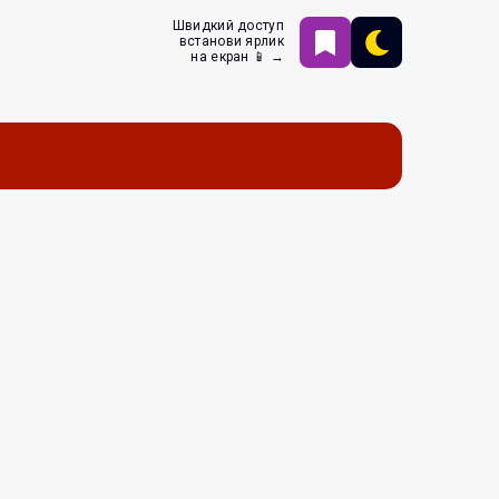
Швидкий доступ
встанови ярлик
на екран 📱 →