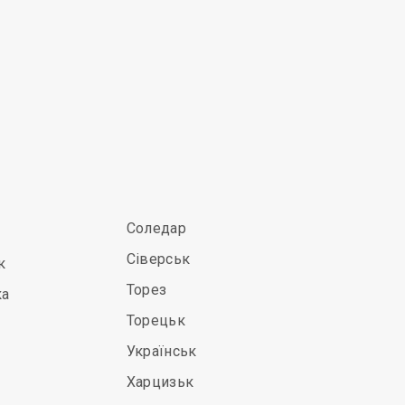
Соледар
Сіверськ
к
Торез
ка
Торецьк
Українськ
Харцизьк