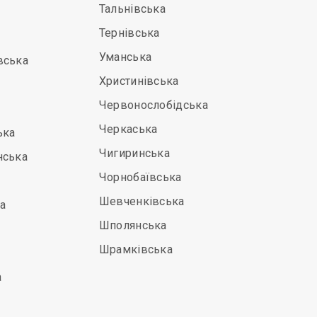
Тальнівська
Тернівська
Уманська
вська
Христинівська
Червонослобідська
Черкаська
ька
Чигиринська
нська
Чорнобаївська
Шевченківська
а
Шполянська
Шрамківська
а