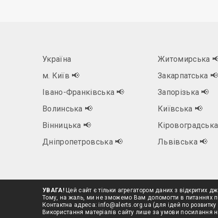
Україна
Житомирська

м. Київ
📢
Закарпатська

Івано-Франківська
📢
Запорізька
📢
Волинська
📢
Київська
📢
Вінницька
📢
Кіровоградськ
Дніпропетровська
📢
Львівська
📢
УВАГА!
Цей сайт є тільки агрегатором даних з відкритих дж
Тому, на жаль, ми не зможемо Вам допомогти в питаннях п
Контактна адреса:
info@alerts.org.ua
(для ідей по розвитку 
Використання матеріалів сайту лише за умови посилання 