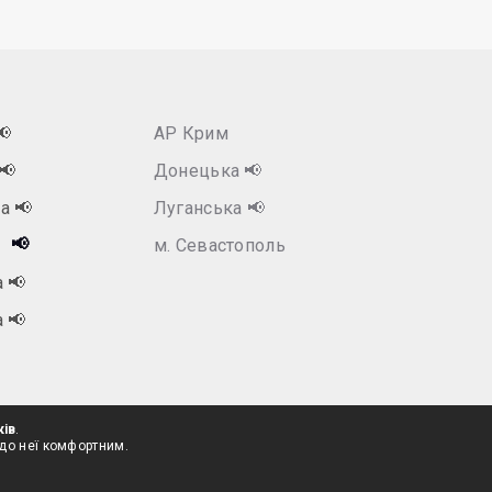
📢
АР Крим
📢
Донецька
📢
ка
📢
Луганська
📢
📢
м. Севастополь
а
📢
а
📢
ків
.
 до неї комфортним.