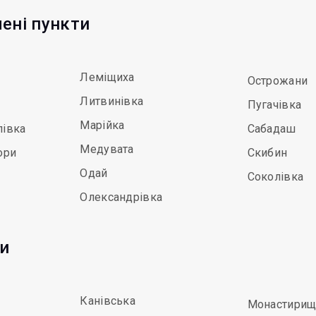
лені пункти
Леміщиха
Острожани
Литвинівка
Пугачівка
Марійка
півка
Сабадаш
Медувата
ори
Скибин
Одай
Соколівка
Олександрівка
ди
Канівська
Монастирищ