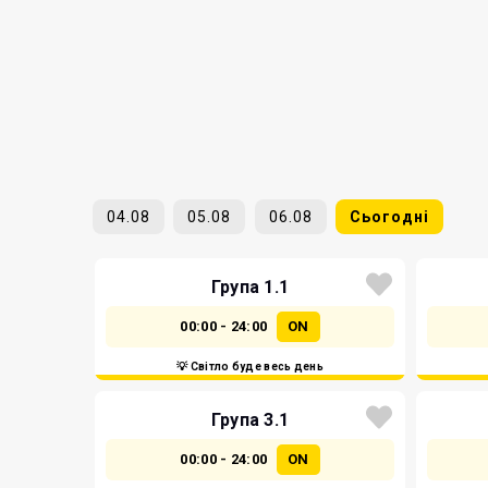
04.08
05.08
06.08
Сьогодні
Група 1.1
00:00 - 24:00
ON
💡 Світло буде весь день
Група 3.1
00:00 - 24:00
ON