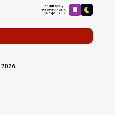
Швидкий доступ
встанови ярлик
на екран 📱 →
.2026