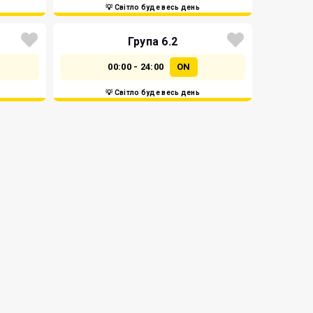
💡 Світло буде весь день
Група 6.2
00:00 - 24:00
ON
💡 Світло буде весь день