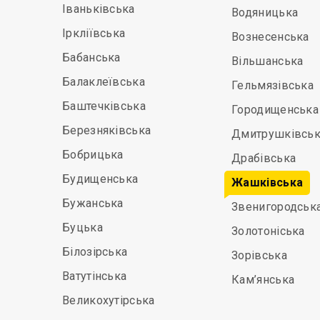
Іваньківська
Водяницька
Іркліївська
Вознесенська
Бабанська
Вільшанська
Балаклеївська
Гельмязівська
Баштечківська
Городищенська
Березняківська
Дмитрушківськ
Бобрицька
Драбівська
Будищенська
Жашківська
Бужанська
Звенигородськ
Буцька
Золотоніська
Білозірська
Зорівська
Ватутінська
Кам’янська
Великохутірська