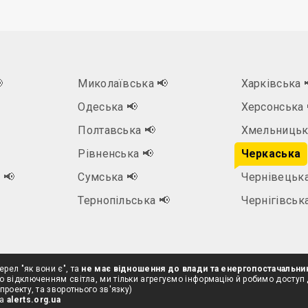

Миколаївська
📢
Харківська

Одеська
📢
Херсонська
Полтавська
📢
Хмельниць
Рівненська
📢
Черкаська
а
📢
Сумська
📢
Чернівецьк
Тернопільська
📢
Чернігівськ
ерел "як вони є", та
не має відношення до влади та енергопостачальни
о відключенням світла, ми тільки агрегуємо інформацію й робимо доступ
проекту, та зворотнього зв'язку)
на
alerts.org.ua