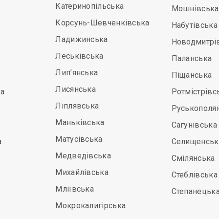
Катеринопільська
Мошнівська
Корсунь-Шевченківська
Набутівська
Ладижинська
Новодмитрі
Леськівська
Паланська
Лип’янська
Піщанська
Лисянська
а
Ротмістрівс
Ліплявська
Руськополя
Маньківська
Сагунівська
Матусівська
а
Селищенськ
Медведівська
Смілянська
Михайлівська
Стеблівська
Мліївська
Степанецьк
Мокрокалигірська