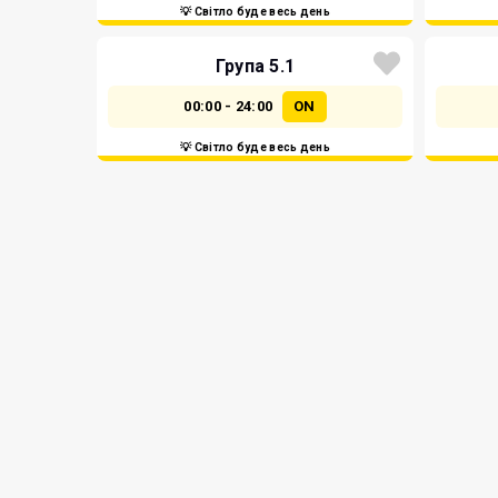
💡 Світло буде весь день
Група 5.1
00:00 - 24:00
ON
💡 Світло буде весь день