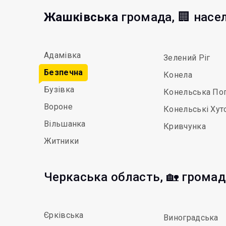
Жашківська
громада, 🏢 насе
Адамівка
Зелений Ріг
Безпечна
Конела
Бузівка
Конельська По
Вороне
Конельські Хут
Вільшанка
Кривчунка
Житники
Черкаська область, 🏡 грома
Єрківська
Виноградська