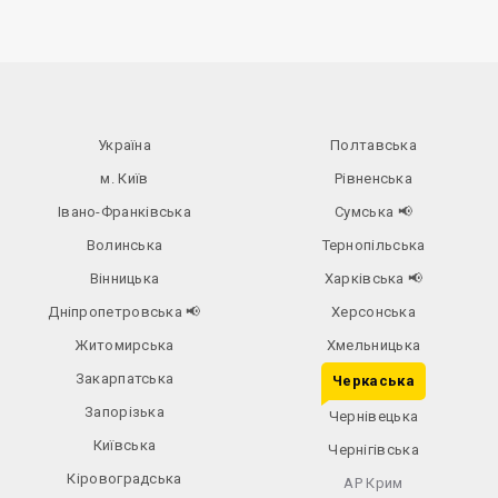
Україна
Полтавська
м. Київ
Рівненська
Івано-Франківська
Сумська
📢
Волинська
Тернопільська
Вінницька
Харківська
📢
Дніпропетровська
📢
Херсонська
Житомирська
Хмельницька
Закарпатська
Черкаська
Запорізька
Чернівецька
Київська
Чернігівська
Кіровоградська
АР Крим