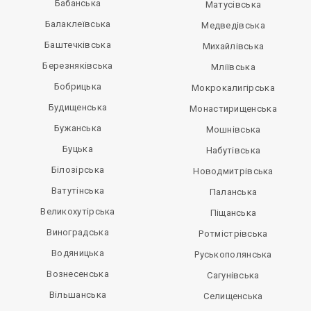
Бабанська
Матусівська
Балаклеївська
Медведівська
Баштечківська
Михайлівська
Березняківська
Мліївська
Бобрицька
Мокрокалигірська
Будищенська
Монастирищенська
Бужанська
Мошнівська
Буцька
Набутівська
Білозірська
Новодмитрівська
Ватутінська
Паланська
Великохутірська
Піщанська
Виноградська
Ротмістрівська
Водяницька
Руськополянська
Вознесенська
Сагунівська
Вільшанська
Селищенська