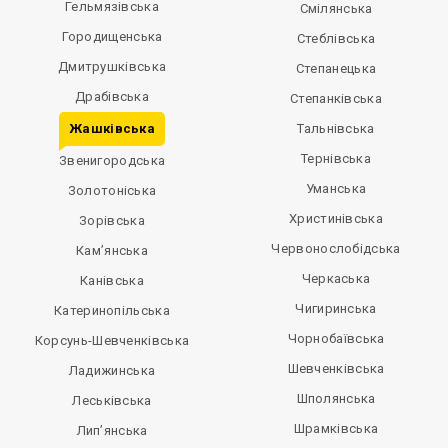
Гельмязівська
Смілянська
Городищенська
Стеблівська
Дмитрушківська
Степанецька
Драбівська
Степанківська
Жашківська
Тальнівська
Тернівська
Звенигородська
Уманська
Золотоніська
Христинівська
Зорівська
Червонослобідська
Кам’янська
Черкаська
Канівська
Чигиринська
Катеринопільська
Чорнобаївська
Корсунь-Шевченківська
Шевченківська
Ладижинська
Шполянська
Леськівська
Шрамківська
Лип’янська