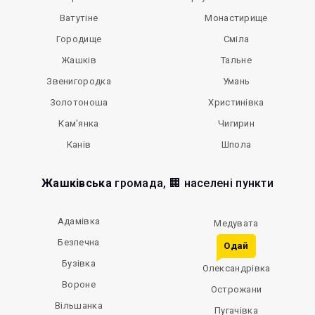
Ватутіне
Монастирище
Городище
Сміла
Жашків
Тальне
Звенигородка
Умань
Золотоноша
Христинівка
Кам'янка
Чигирин
Канів
Шпола
Жашківська
громада, 🏢 населені пункти
Адамівка
Медувата
Безпечна
Одай
Бузівка
Олександрівка
Вороне
Острожани
Вільшанка
Пугачівка