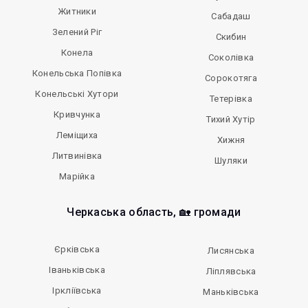
Житники
Сабадаш
Зелений Ріг
Скибин
Конела
Соколівка
Конельська Попівка
Сорокотяга
Конельські Хутори
Тетерівка
Кривчунка
Тихий Хутір
Леміщиха
Хижня
Литвинівка
Шуляки
Марійка
Черкаська область, 🏡 громади
Єрківська
Лисянська
Іваньківська
Ліплявська
Іркліївська
Маньківська