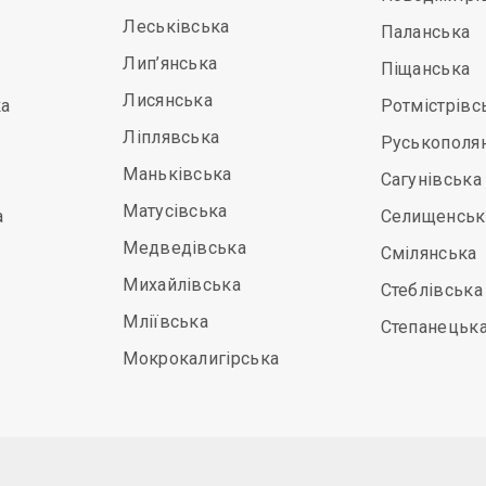
Леськівська
Паланська
Лип’янська
Піщанська
Лисянська
а
Ротмістрівс
Ліплявська
Руськополя
Маньківська
Сагунівська
Матусівська
а
Селищенськ
Медведівська
Смілянська
Михайлівська
Стеблівська
Мліївська
Степанецьк
Мокрокалигірська