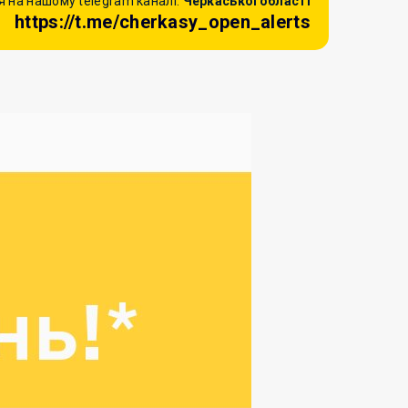
 на нашому telegram каналі:
Черкаської області
https://t.me/cherkasy_open_alerts