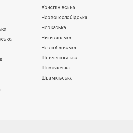
Христинівська
Червонослобідська
Черкаська
ька
Чигиринська
нська
Чорнобаївська
Шевченківська
а
Шполянська
Шрамківська
а