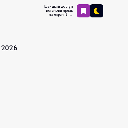
Швидкий доступ
встанови ярлик
на екран 📱 →
.2026