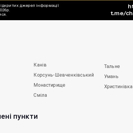
Канів
Тальне
Корсунь-Шевченківський
Умань
Монастирище
Христинівка
Сміла
лені пункти