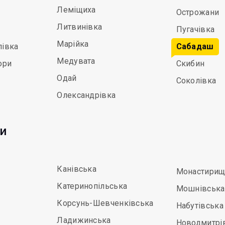
Леміщиха
Острожани
Литвинівка
Пугачівка
Марійка
півка
Сабадаш
Медувата
ори
Скибин
Одай
Соколівка
Олександрівка
ди
Канівська
Монастирищ
Катеринопільська
Мошнівська
Корсунь-Шевченківська
Набутівська
Ладижинська
Новодмитрі