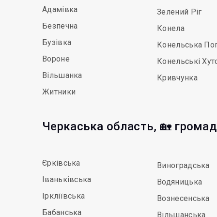
Адамівка
Зелений Ріг
Безпечна
Конела
Бузівка
Конельська По
Вороне
Конельські Хут
Вільшанка
Кривчунка
Житники
Черкаська область, 🏡 грома
Єрківська
Виноградська
Іваньківська
Водяницька
Іркліївська
Вознесенська
Бабанська
Вільшанська