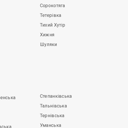
Сорокотяга
Тетерівка
Тихий Хутір
Хижня
Шуляки
Степанківська
енська
Тальнівська
Тернівська
Уманська
вська