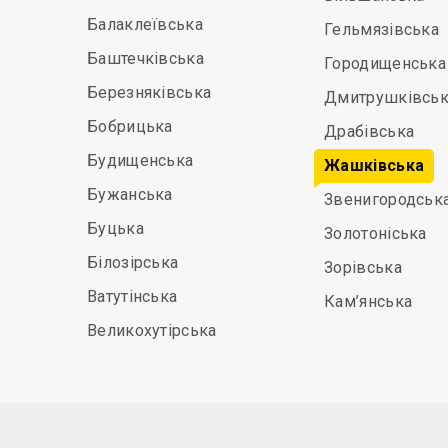
Балаклеївська
Гельмязівська
Баштечківська
Городищенська
Березняківська
Дмитрушківськ
Бобрицька
Драбівська
Будищенська
Жашківська
Бужанська
Звенигородськ
Буцька
Золотоніська
Білозірська
Зорівська
Ватутінська
Кам’янська
Великохутірська