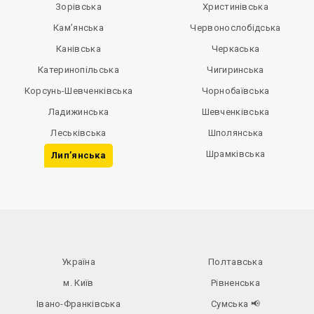
Зорівська
Христинівська
Кам’янська
Червонослобідська
Канівська
Черкаська
Катеринопільська
Чигиринська
Корсунь-Шевченківська
Чорнобаївська
Ладижинська
Шевченківська
Леськівська
Шполянська
Шрамківська
Лип’янська
Україна
Полтавська
м. Київ
Рівненська
Івано-Франківська
Сумська
📢