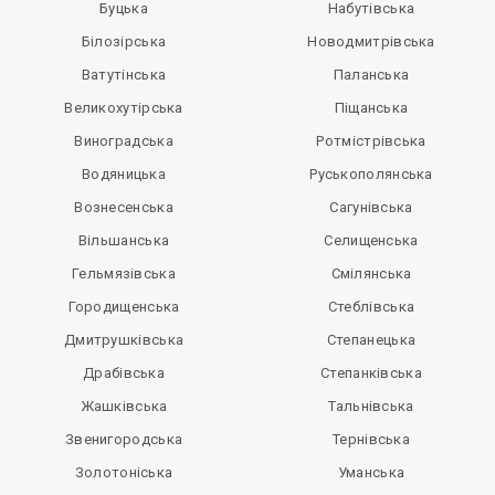
Буцька
Набутівська
Білозірська
Новодмитрівська
Ватутінська
Паланська
Великохутірська
Піщанська
Виноградська
Ротмістрівська
Водяницька
Руськополянська
Вознесенська
Сагунівська
Вільшанська
Селищенська
Гельмязівська
Смілянська
Городищенська
Стеблівська
Дмитрушківська
Степанецька
Драбівська
Степанківська
Жашківська
Тальнівська
Звенигородська
Тернівська
Золотоніська
Уманська