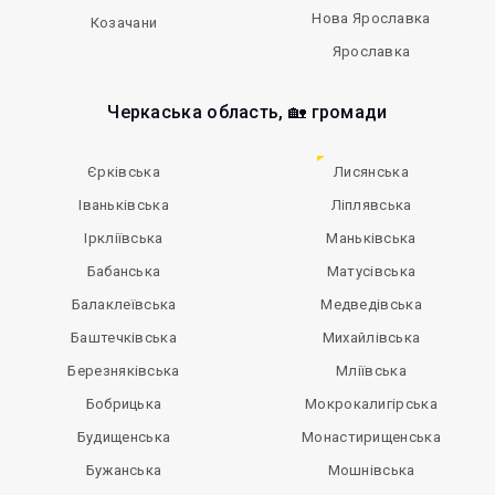
Нова Ярославка
Козачани
Ярославка
Черкаська область, 🏡 громади
Єрківська
Лисянська
Іваньківська
Ліплявська
Іркліївська
Маньківська
Бабанська
Матусівська
Балаклеївська
Медведівська
Баштечківська
Михайлівська
Березняківська
Мліївська
Бобрицька
Мокрокалигірська
Будищенська
Монастирищенська
Бужанська
Мошнівська