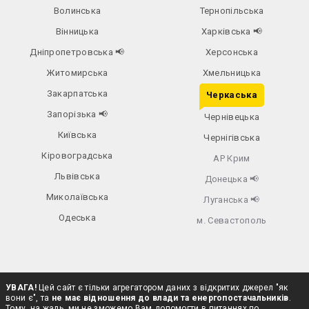
Волинська
Тернопільська
Вінницька
Харківська
📢
Дніпропетровська
📢
Херсонська
Житомирська
Хмельницька
Закарпатська
Черкаська
Запорізька
📢
Чернівецька
Київська
Чернігівська
Кіровоградська
АР Крим
Львівська
Донецька
📢
Миколаївська
Луганська
📢
Одеська
м. Севастополь
УВАГА!
Цей сайт є тільки агрегатором даних з відкритих джерел "як
вони є", та
не має відношення до влади та енергопостачальників
.
Тому, на жаль, ми не зможемо Вам допомогти в питаннях по