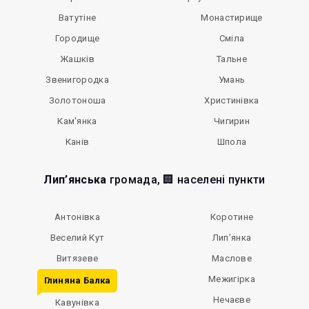
Ватутіне
Монастирище
Городище
Сміла
Жашків
Тальне
Звенигородка
Умань
Золотоноша
Христинівка
Кам'янка
Чигирин
Канів
Шпола
Лип’янська
громада, 🏢 населені пункти
Антонівка
Коротине
Веселий Кут
Лип’янка
Витязеве
Маслове
Межигірка
Глиняна Балка
Нечаєве
Кавунівка