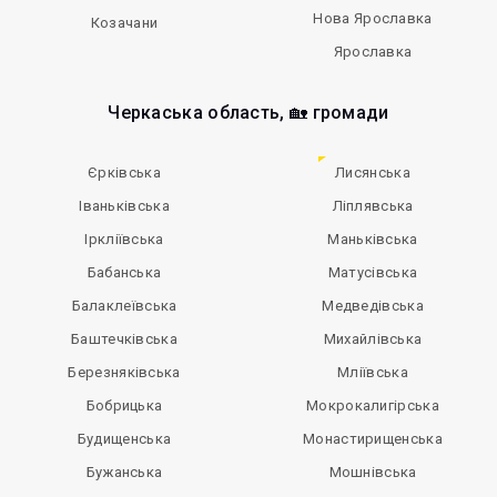
Нова Ярославка
Козачани
Ярославка
Черкаська область, 🏡 громади
Єрківська
Лисянська
Іваньківська
Ліплявська
Іркліївська
Маньківська
Бабанська
Матусівська
Балаклеївська
Медведівська
Баштечківська
Михайлівська
Березняківська
Мліївська
Бобрицька
Мокрокалигірська
Будищенська
Монастирищенська
Бужанська
Мошнівська