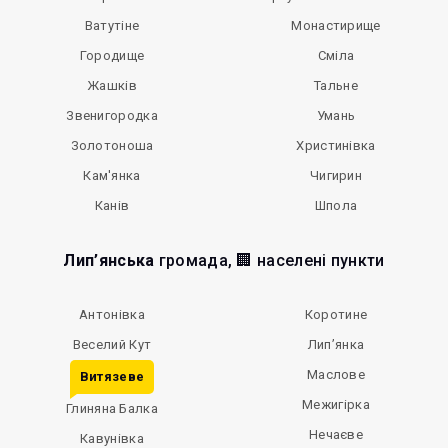
Ватутіне
Монастирище
Городище
Сміла
Жашків
Тальне
Звенигородка
Умань
Золотоноша
Христинівка
Кам'янка
Чигирин
Канів
Шпола
Лип’янська
громада, 🏢 населені пункти
Антонівка
Коротине
Веселий Кут
Лип’янка
Маслове
Витязеве
Межигірка
Глиняна Балка
Нечаєве
Кавунівка