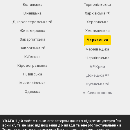
Волинська
Тернопільська
Вінницька
Харківська
📢
Дніпропетровська
📢
Херсонська
Житомирська
Хмельницька
Закарпатська
Черкаська
Запорізька
📢
Чернівецька
Київська
Чернігівська
Кіровоградська
АР Крим
Львівська
Донецька
📢
Миколаївська
Луганська
📢
Одеська
м. Севастополь
УВАГА!
Цей сайт є тільки агрегатором даних з відкритих джерел "як
вони є", та
не має відношення до влади та енергопостачальників
.
Тому, на жаль, ми не зможемо Вам допомогти в питаннях по