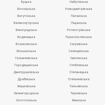
Буцька
Набутівська
Білозірська
Новодмитрівська
Ватутінська
Паланська
Великохутірська
Піщанська
Виноградська
Ротмістрівська
Водяницька
Руськополянська
Вознесенська
Сагунівська
Вільшанська
Селищенська
Гельмязівська
Смілянська
Городищенська
Стеблівська
Дмитрушківська
Степанецька
Драбівська
Степанківська
Жашківська
Тальнівська
Звенигородська
Тернівська
Золотоніська
Уманська