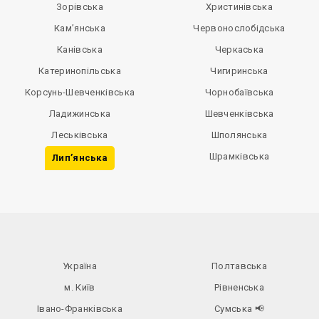
Зорівська
Христинівська
Кам’янська
Червонослобідська
Канівська
Черкаська
Катеринопільська
Чигиринська
Корсунь-Шевченківська
Чорнобаївська
Ладижинська
Шевченківська
Леськівська
Шполянська
Шрамківська
Лип’янська
Україна
Полтавська
м. Київ
Рівненська
Івано-Франківська
Сумська
📢