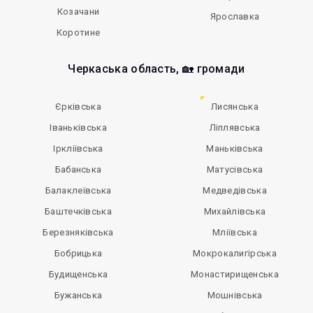
Козачани
Ярославка
Коротине
Черкаська область, 🏡 громади
Єрківська
Лисянська
Іваньківська
Ліплявська
Іркліївська
Маньківська
Бабанська
Матусівська
Балаклеївська
Медведівська
Баштечківська
Михайлівська
Березняківська
Мліївська
Бобрицька
Мокрокалигірська
Будищенська
Монастирищенська
Бужанська
Мошнівська