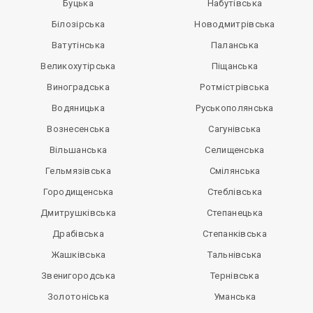
Буцька
Набутівська
Білозірська
Новодмитрівська
Ватутінська
Паланська
Великохутірська
Піщанська
Виноградська
Ротмістрівська
Водяницька
Руськополянська
Вознесенська
Сагунівська
Вільшанська
Селищенська
Гельмязівська
Смілянська
Городищенська
Стеблівська
Дмитрушківська
Степанецька
Драбівська
Степанківська
Жашківська
Тальнівська
Звенигородська
Тернівська
Золотоніська
Уманська