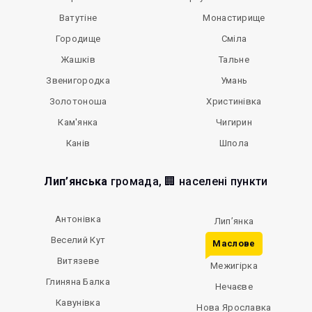
Ватутіне
Монастирище
Городище
Сміла
Жашків
Тальне
Звенигородка
Умань
Золотоноша
Христинівка
Кам'янка
Чигирин
Канів
Шпола
Лип’янська
громада, 🏢 населені пункти
Антонівка
Лип’янка
Веселий Кут
Маслове
Витязеве
Межигірка
Глиняна Балка
Нечаєве
Кавунівка
Нова Ярославка