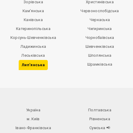
Зорівська
Христинівська
Кам’янська
Червонослобідська
Канівська
Черкаська
Катеринопільська
Чигиринська
Корсунь-Шевченківська
Чорнобаївська
Ладижинська
Шевченківська
Леськівська
Шполянська
Шрамківська
Лип’янська
Україна
Полтавська
м. Київ
Рівненська
Івано-Франківська
Сумська
📢