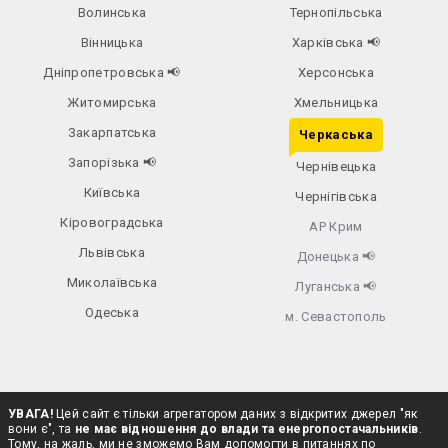
Волинська
Тернопільська
Вінницька
Харківська
📢
Дніпропетровська
📢
Херсонська
Житомирська
Хмельницька
Закарпатська
Черкаська
Запорізька
📢
Чернівецька
Київська
Чернігівська
Кіровоградська
АР Крим
Львівська
Донецька
📢
Миколаївська
Луганська
📢
Одеська
м. Севастополь
УВАГА!
Цей сайт є тільки агрегатором даних з відкритих джерел "як
вони є", та
не має відношення до влади та енергопостачальників
.
Тому, на жаль, ми не зможемо Вам допомогти в питаннях по