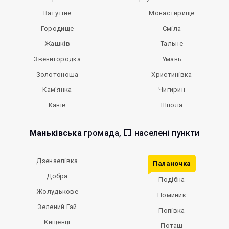
Ватутіне
Монастирище
Городище
Сміла
Жашків
Тальне
Звенигородка
Умань
Золотоноша
Христинівка
Кам'янка
Чигирин
Канів
Шпола
Маньківська
громада, 🏢 населені пункти
Дзензелівка
Паланочка
Добра
Подібна
Жолудькове
Поминик
Зелений Гай
Попівка
Кищенці
Поташ