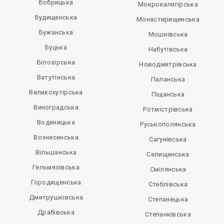
Бобрицька
Мокрокалигірська
Будищенська
Монастирищенська
Бужанська
Мошнівська
Буцька
Набутівська
Білозірська
Новодмитрівська
Ватутінська
Паланська
Великохутірська
Піщанська
Виноградська
Ротмістрівська
Водяницька
Руськополянська
Вознесенська
Сагунівська
Вільшанська
Селищенська
Гельмязівська
Смілянська
Городищенська
Стеблівська
Дмитрушківська
Степанецька
Драбівська
Степанківська