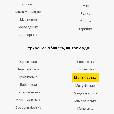
Кривець
Роги
Мала Маньківка
Рудка
Маньківка
Філіція
Молодецьке
Харківка
Нестерівка
Черкаська область, 🏡 громади
Єрківська
Лисянська
Іваньківська
Ліплявська
Іркліївська
Маньківська
Бабанська
Матусівська
Балаклеївська
Медведівська
Баштечківська
Михайлівська
Березняківська
Мліївська