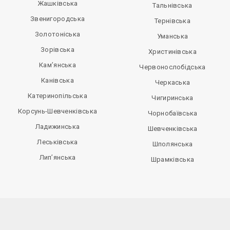
Жашківська
Тальнівська
Звенигородська
Тернівська
Золотоніська
Уманська
Зорівська
Христинівська
Кам’янська
Червонослобідська
Канівська
Черкаська
Катеринопільська
Чигиринська
Корсунь-Шевченківська
Чорнобаївська
Ладижинська
Шевченківська
Леськівська
Шполянська
Лип’янська
Шрамківська