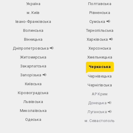
Україна
Полтавська
м. Київ
Рівненська
Івано-Франківська
Сумська
📢
Волинська
Тернопільська
Вінницька
Харківська
📢
Дніпропетровська
📢
Херсонська
Житомирська
Хмельницька
Закарпатська
Черкаська
Запорізька
📢
Чернівецька
Київська
Чернігівська
Кіровоградська
АР Крим
Львівська
Донецька
📢
Миколаївська
Луганська
📢
Одеська
м. Севастополь