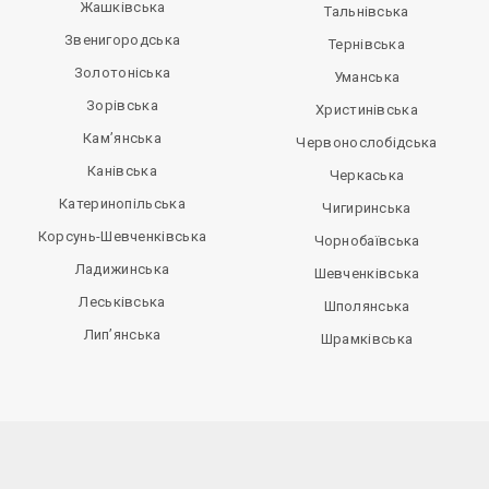
Жашківська
Тальнівська
Звенигородська
Тернівська
Золотоніська
Уманська
Зорівська
Христинівська
Кам’янська
Червонослобідська
Канівська
Черкаська
Катеринопільська
Чигиринська
Корсунь-Шевченківська
Чорнобаївська
Ладижинська
Шевченківська
Леськівська
Шполянська
Лип’янська
Шрамківська