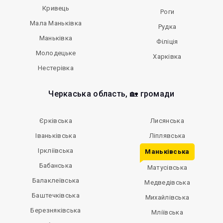
Кривець
Роги
Мала Маньківка
Рудка
Маньківка
Філіція
Молодецьке
Харківка
Нестерівка
Черкаська область, 🏡 громади
Єрківська
Лисянська
Іваньківська
Ліплявська
Іркліївська
Маньківська
Бабанська
Матусівська
Балаклеївська
Медведівська
Баштечківська
Михайлівська
Березняківська
Мліївська