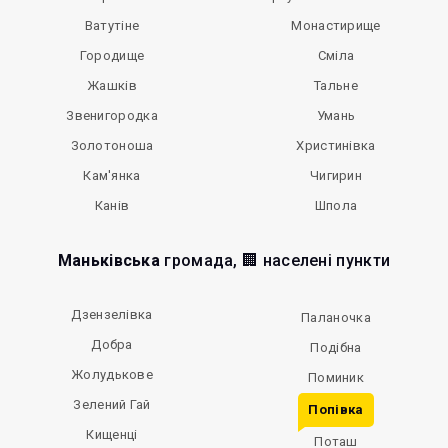
Ватутіне
Монастирище
Городище
Сміла
Жашків
Тальне
Звенигородка
Умань
Золотоноша
Христинівка
Кам'янка
Чигирин
Канів
Шпола
Маньківська
громада, 🏢 населені пункти
Дзензелівка
Паланочка
Добра
Подібна
Жолудькове
Поминик
Зелений Гай
Попівка
Кищенці
Поташ