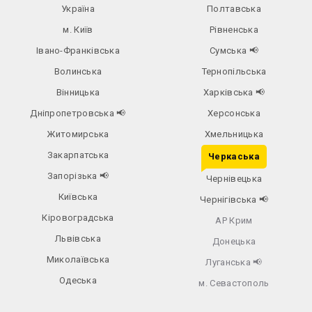
Україна
Полтавська
м. Київ
Рівненська
Івано-Франківська
Сумська
📢
Волинська
Тернопільська
Вінницька
Харківська
📢
Дніпропетровська
📢
Херсонська
Житомирська
Хмельницька
Закарпатська
Черкаська
Запорізька
📢
Чернівецька
Київська
Чернігівська
📢
Кіровоградська
АР Крим
Львівська
Донецька
Миколаївська
Луганська
📢
Одеська
м. Севастополь