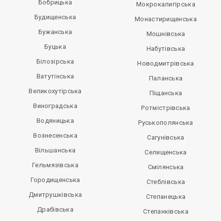
Бобрицька
Мокрокалигірська
Будищенська
Монастирищенська
Бужанська
Мошнівська
Буцька
Набутівська
Білозірська
Новодмитрівська
Ватутінська
Паланська
Великохутірська
Піщанська
Виноградська
Ротмістрівська
Водяницька
Руськополянська
Вознесенська
Сагунівська
Вільшанська
Селищенська
Гельмязівська
Смілянська
Городищенська
Стеблівська
Дмитрушківська
Степанецька
Драбівська
Степанківська