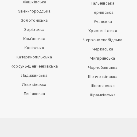
Жашківська
Тальнівська
Звенигородська
Тернівська
Золотоніська
Уманська
Зорівська
Христинівська
Кам’янська
Червонослобідська
Канівська
Черкаська
Катеринопільська
Чигиринська
Корсунь-Шевченківська
Чорнобаївська
Ладижинська
Шевченківська
Леськівська
Шполянська
Лип’янська
Шрамківська