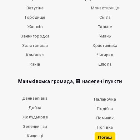
Ватутіне
Монастирище
Городище
Сміла
Жашків
Тальне
Звенигородка
Умань
Золотоноша
Христинівка
Кам'янка
Чигирин
Канів
Шпола
Маньківська
громада, 🏢 населені пункти
Дзензелівка
Паланочка
Добра
Подібна
Жолудькове
Поминик
Зелений Гай
Попівка
Кищенці
Поташ