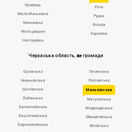
Кривець
Роги
Мала Маньківка
Рудка
Маньківка
Філіція
Молодецьке
Харківка
Нестерівка
Черкаська область, 🏡 громади
Єрківська
Лисянська
Іваньківська
Ліплявська
Іркліївська
Маньківська
Бабанська
Матусівська
Балаклеївська
Медведівська
Баштечківська
Михайлівська
Березняківська
Мліївська