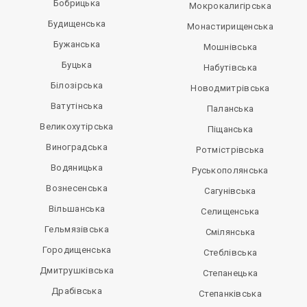
Бобрицька
Мокрокалигірська
Будищенська
Монастирищенська
Бужанська
Мошнівська
Буцька
Набутівська
Білозірська
Новодмитрівська
Ватутінська
Паланська
Великохутірська
Піщанська
Виноградська
Ротмістрівська
Водяницька
Руськополянська
Вознесенська
Сагунівська
Вільшанська
Селищенська
Гельмязівська
Смілянська
Городищенська
Стеблівська
Дмитрушківська
Степанецька
Драбівська
Степанківська