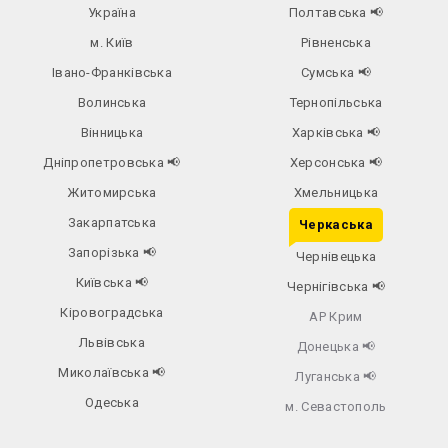
Україна
Полтавська
📢
м. Київ
Рівненська
Івано-Франківська
Сумська
📢
Волинська
Тернопільська
Вінницька
Харківська
📢
Дніпропетровська
📢
Херсонська
📢
Житомирська
Хмельницька
Закарпатська
Черкаська
Запорізька
📢
Чернівецька
Київська
📢
Чернігівська
📢
Кіровоградська
АР Крим
Львівська
Донецька
📢
Миколаївська
📢
Луганська
📢
Одеська
м. Севастополь