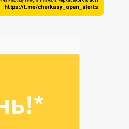
 на нашому telegram каналі:
Черкаської області
https://t.me/cherkasy_open_alerts