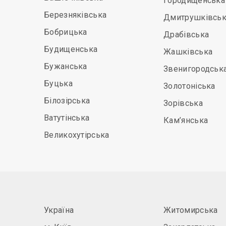
Городищенська
Березняківська
Дмитрушківськ
Бобрицька
Драбівська
Будищенська
Жашківська
Бужанська
Звенигородськ
Буцька
Золотоніська
Білозірська
Зорівська
Ватутінська
Кам’янська
Великохутірська
Україна
Житомирська