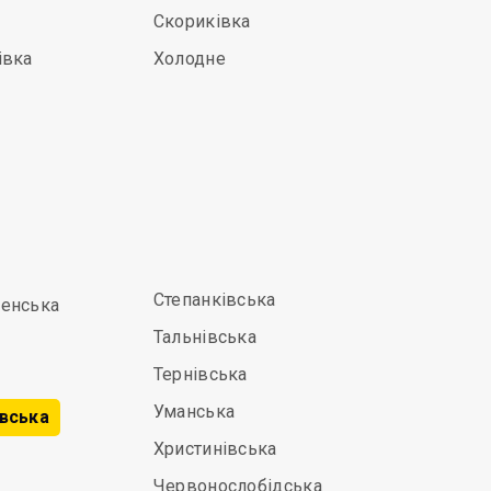
Скориківка
івка
Холодне
Степанківська
енська
Тальнівська
Тернівська
Уманська
вська
Христинівська
Червонослобідська