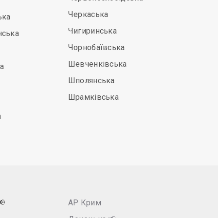
Черкаська
ька
Чигиринська
нська
Чорнобаївська
Шевченківська
а
Шполянська
Шрамківська
а
📢
АР Крим