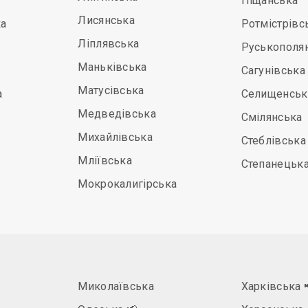
Піщанська
Лисянська
а
Ротмістрівс
Ліплявська
Руськополя
Маньківська
Сагунівська
Матусівська
а
Селищенськ
Медведівська
Смілянська
Михайлівська
Стеблівська
Мліївська
Степанецьк
Мокрокалигірська
Миколаївська
Харківська