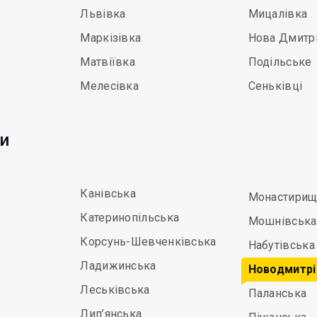
Львівка
Мицалівка
Маркізівка
Нова Дмитр
Матвіївка
Подільське
Мелесівка
Сеньківці
ди
Канівська
Монастирищ
Катеринопільська
Мошнівська
Корсунь-Шевченківська
Набутівська
Ладижинська
Новодмитрі
Леськівська
Паланська
Лип’янська