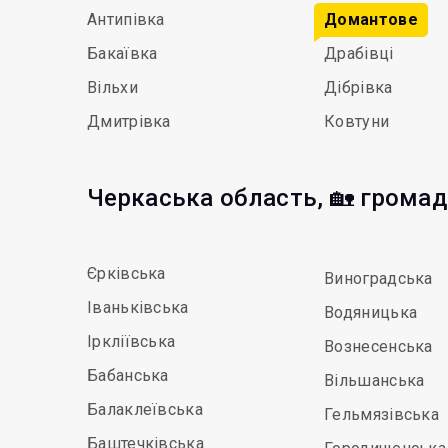
Антипівка
Домантове
Бакаївка
Драбівці
Вільхи
Дібрівка
Дмитрівка
Ковтуни
Черкаська область, 🏡 грома
Єрківська
Виноградська
Іваньківська
Водяницька
Іркліївська
Вознесенська
Бабанська
Вільшанська
Балаклеївська
Гельмязівська
Баштечківська