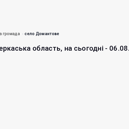
а громада
село Домантове
еркаська область, на сьогодні - 06.08