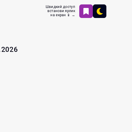
Швидкий доступ
встанови ярлик
на екран 📱 →
.2026