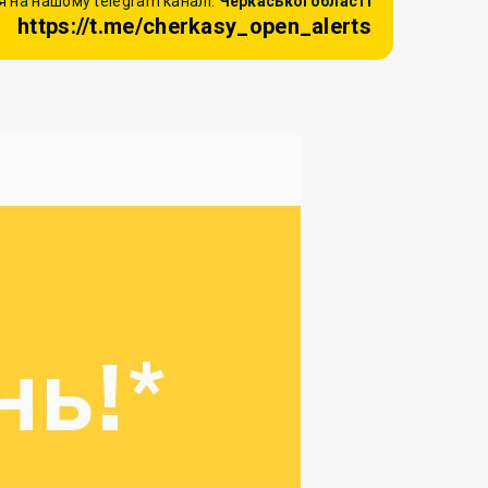
 на нашому telegram каналі:
Черкаської області
https://t.me/cherkasy_open_alerts