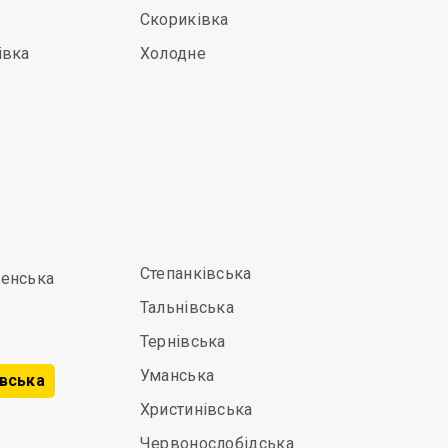
Скориківка
івка
Холодне
Степанківська
енська
Тальнівська
Тернівська
Уманська
вська
Христинівська
Червонослобідська