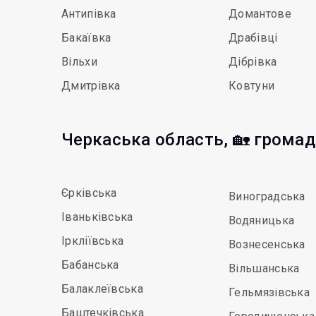
Антипівка
Домантове
Бакаївка
Драбівці
Вільхи
Дібрівка
Дмитрівка
Ковтуни
Черкаська область, 🏡 грома
Єрківська
Виноградська
Іваньківська
Водяницька
Іркліївська
Вознесенська
Бабанська
Вільшанська
Балаклеївська
Гельмязівська
Баштечківська