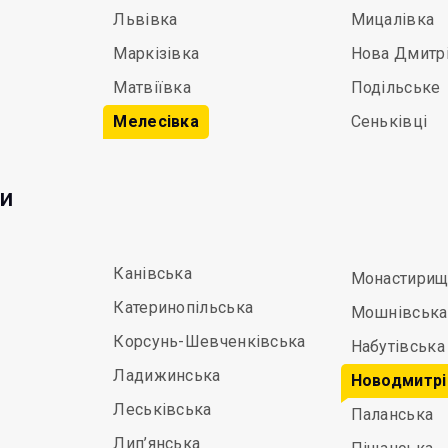
Львівка
Мицалівка
Маркізівка
Нова Дмитр
Матвіївка
Подільське
Мелесівка
Сеньківці
ди
Канівська
Монастирищ
Катеринопільська
Мошнівська
Корсунь-Шевченківська
Набутівська
Ладижинська
Новодмитрі
Леськівська
Паланська
Лип’янська