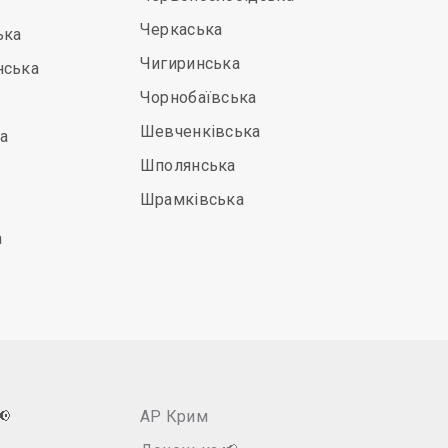
Черкаська
ька
Чигиринська
нська
Чорнобаївська
Шевченківська
а
Шполянська
Шрамківська
а
📢
АР Крим