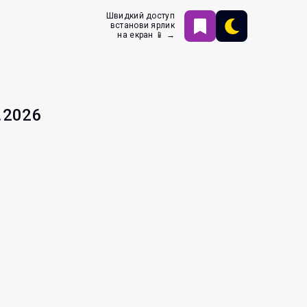
Швидкий доступ
встанови ярлик
на екран 📱 →
.2026