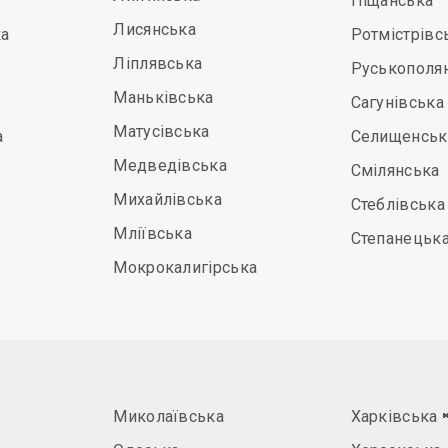
Піщанська
Лисянська
а
Ротмістрівс
Ліплявська
Руськополя
Маньківська
Сагунівська
Матусівська
а
Селищенськ
Медведівська
Смілянська
Михайлівська
Стеблівська
Мліївська
Степанецьк
Мокрокалигірська
Миколаївська
Харківська