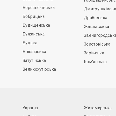
Городищенська
Березняківська
Дмитрушківськ
Бобрицька
Драбівська
Будищенська
Жашківська
Бужанська
Звенигородськ
Буцька
Золотоніська
Білозірська
Зорівська
Ватутінська
Кам’янська
Великохутірська
Україна
Житомирська