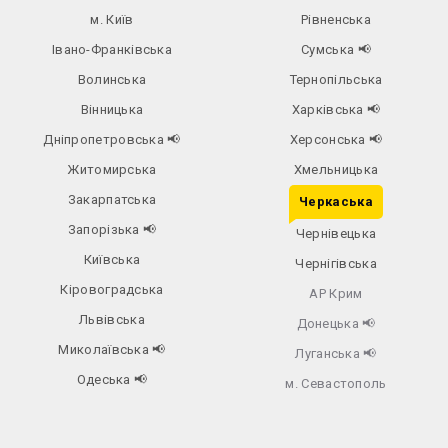
м. Київ
Рівненська
Івано-Франківська
Сумська
📢
Волинська
Тернопільська
Вінницька
Харківська
📢
Дніпропетровська
📢
Херсонська
📢
Житомирська
Хмельницька
Закарпатська
Черкаська
Запорізька
📢
Чернівецька
Київська
Чернігівська
Кіровоградська
АР Крим
Львівська
Донецька
📢
Миколаївська
📢
Луганська
📢
Одеська
📢
м. Севастополь