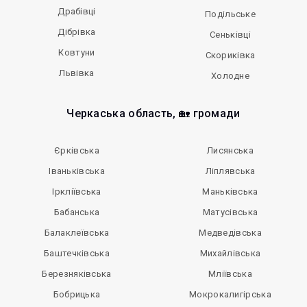
Драбівці
Подільське
Дібрівка
Сеньківці
Ковтуни
Скориківка
Львівка
Холодне
Черкаська область, 🏡 громади
Єрківська
Лисянська
Іваньківська
Ліплявська
Іркліївська
Маньківська
Бабанська
Матусівська
Балаклеївська
Медведівська
Баштечківська
Михайлівська
Березняківська
Мліївська
Бобрицька
Мокрокалигірська