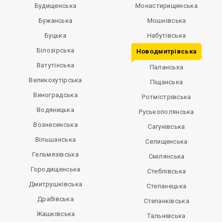
Будищенська
Монастирищенська
Бужанська
Мошнівська
Буцька
Набутівська
Білозірська
Новодмитрівська
Ватутінська
Паланська
Великохутірська
Піщанська
Виноградська
Ротмістрівська
Водяницька
Руськополянська
Вознесенська
Сагунівська
Вільшанська
Селищенська
Гельмязівська
Смілянська
Городищенська
Стеблівська
Дмитрушківська
Степанецька
Драбівська
Степанківська
Жашківська
Тальнівська