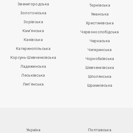
Звенигородська
Тернівська
Золотоніська
Уманська
Зорівська
Христинівська
Кам’янська
Червонослобідська
Канівська
Черкаська
Катеринопільська
Чигиринська
Корсунь-Шевченківська
Чорнобаївська
Ладижинська
Шевченківська
Леськівська
Шполянська
Лип’янська
Шрамківська
Україна
Полтавська