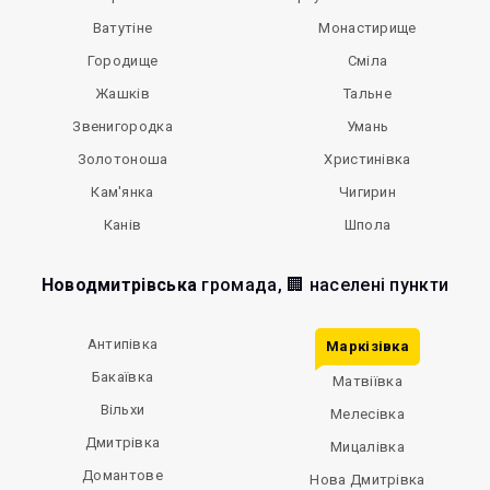
Ватутіне
Монастирище
Городище
Сміла
Жашків
Тальне
Звенигородка
Умань
Золотоноша
Христинівка
Кам'янка
Чигирин
Канів
Шпола
Новодмитрівська
громада, 🏢 населені пункти
Антипівка
Маркізівка
Бакаївка
Матвіївка
Вільхи
Мелесівка
Дмитрівка
Мицалівка
Домантове
Нова Дмитрівка