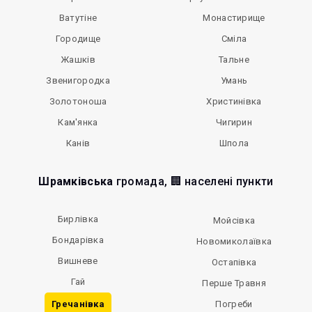
Ватутіне
Монастирище
Городище
Сміла
Жашків
Тальне
Звенигородка
Умань
Золотоноша
Христинівка
Кам'янка
Чигирин
Канів
Шпола
Шрамківська
громада, 🏢 населені пункти
Бирлівка
Мойсівка
Бондарівка
Новомиколаївка
Вишневе
Остапівка
Гай
Перше Травня
Гречанівка
Погреби