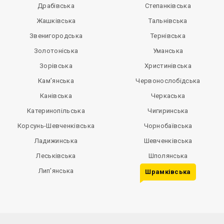
Драбівська
Степанківська
Жашківська
Тальнівська
Звенигородська
Тернівська
Золотоніська
Уманська
Зорівська
Христинівська
Кам’янська
Червонослобідська
Канівська
Черкаська
Катеринопільська
Чигиринська
Корсунь-Шевченківська
Чорнобаївська
Ладижинська
Шевченківська
Леськівська
Шполянська
Лип’янська
Шрамківська