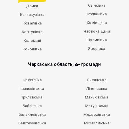
Свічківка
Демки
Степанівка
Кантакузівка
Хомівщина
Ковалівка
Червона Дача
Ковтунівка
Шрамківка
Коломиці
Яворівка
Кононівка
Черкаська область, 🏡 громади
Єрківська
Лисянська
Іваньківська
Ліплявська
Іркліївська
Маньківська
Бабанська
Матусівська
Балаклеївська
Медведівська
Баштечківська
Михайлівська