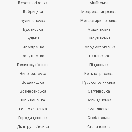
Березняківська
Мліївська
Бобрицька
Мокрокалигірська
Будищенська
Монастирищенська
Бужанська
Мошнівська
Буцька
Набутівська
Білозірська
Новодмитрівська
Ватутінська
Паланська
Великохутірська
Піщанська
Виноградська
Ротмістрівська
Водяницька
Руськополянська
Вознесенська
Сагунівська
Вільшанська
Селищенська
Гельмязівська
Смілянська
Городищенська
Стеблівська
Дмитрушківська
Степанецька