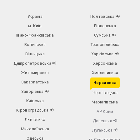
Україна
Полтавська
📢
м. Київ
Рівненська
Івано-Франківська
Сумська
📢
Волинська
Тернопільська
Вінницька
Харківська
📢
Дніпропетровська
📢
Херсонська
Житомирська
Хмельницька
Закарпатська
Черкаська
Запорізька
📢
Чернівецька
Київська
Чернігівська
Кіровоградська
📢
АР Крим
Львівська
Донецька
📢
Миколаївська
Луганська
📢
Одеська
м. Севастополь