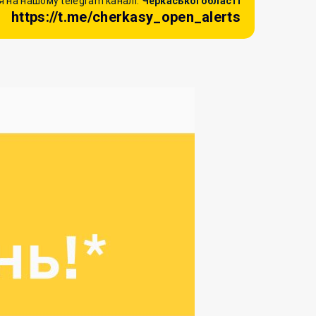
 на нашому telegram каналі:
Черкаської області
https://t.me/cherkasy_open_alerts