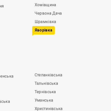
Хомівщина
ня
Червона Дача
Шрамківка
Яворівка
Степанківська
енська
Тальнівська
Тернівська
Уманська
вська
Христинівська