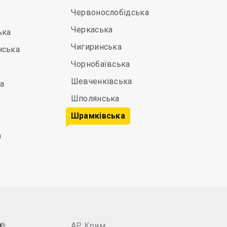
Червонослобідська
Черкаська
ька
Чигиринська
нська
Чорнобаївська
Шевченківська
а
Шполянська
Шрамківська
а
📢
АР Крим