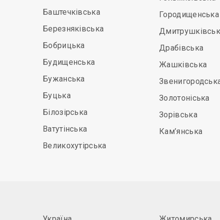
Баштечківська
Городищенська
Березняківська
Дмитрушківськ
Бобрицька
Драбівська
Будищенська
Жашківська
Бужанська
Звенигородськ
Буцька
Золотоніська
Білозірська
Зорівська
Ватутінська
Кам’янська
Великохутірська
Україна
Житомирська