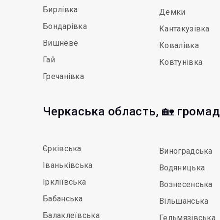
Бирлівка
Демки
Бондарівка
Кантакузівка
Вишневе
Ковалівка
Гай
Ковтунівка
Гречанівка
Черкаська область, 🏡 грома
Єрківська
Виноградська
Іваньківська
Водяницька
Іркліївська
Вознесенська
Бабанська
Вільшанська
Балаклеївська
Гельмязівська