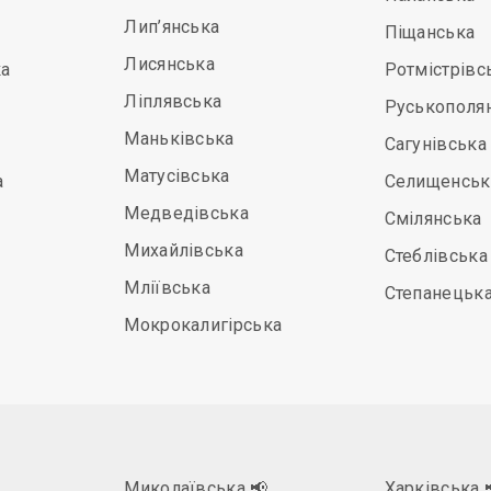
Лип’янська
Піщанська
Лисянська
а
Ротмістрівс
Ліплявська
Руськополя
Маньківська
Сагунівська
Матусівська
а
Селищенськ
Медведівська
Смілянська
Михайлівська
Стеблівська
Мліївська
Степанецьк
Мокрокалигірська
Миколаївська
📢
Харківська