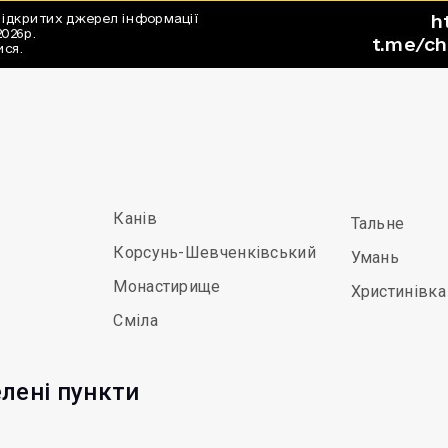
Канів
Тальне
Корсунь-Шевченківський
Умань
Монастирище
Христинівка
Сміла
елені пункти