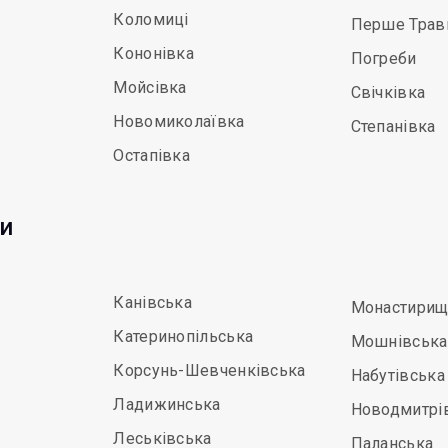
Коломиці
Перше Трав
Кононівка
Погреби
Мойсівка
Свічківка
Новомиколаївка
Степанівка
Остапівка
ди
Канівська
Монастирищ
Катеринопільська
Мошнівська
Корсунь-Шевченківська
Набутівська
Ладижинська
Новодмитрі
Леськівська
Паланська