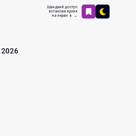
Швидкий доступ
встанови ярлик
на екран 📱 →
.2026