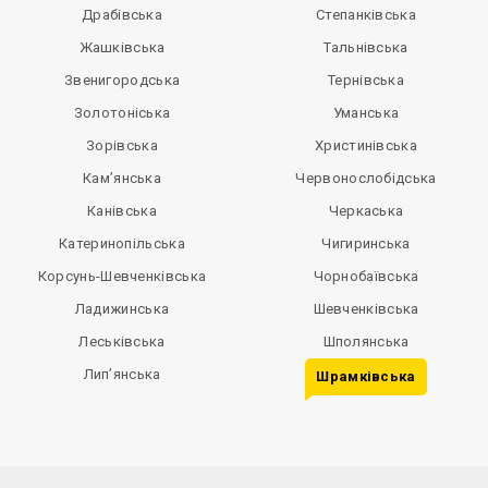
Драбівська
Степанківська
Жашківська
Тальнівська
Звенигородська
Тернівська
Золотоніська
Уманська
Зорівська
Христинівська
Кам’янська
Червонослобідська
Канівська
Черкаська
Катеринопільська
Чигиринська
Корсунь-Шевченківська
Чорнобаївська
Ладижинська
Шевченківська
Леськівська
Шполянська
Лип’янська
Шрамківська