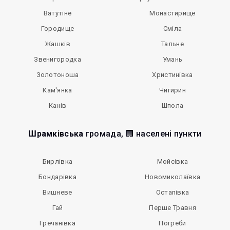
Ватутіне
Монастирище
Городище
Сміла
Жашків
Тальне
Звенигородка
Умань
Золотоноша
Христинівка
Кам'янка
Чигирин
Канів
Шпола
Шрамківська
громада, 🏢 населені пункти
Бирлівка
Мойсівка
Бондарівка
Новомиколаївка
Вишневе
Остапівка
Гай
Перше Травня
Гречанівка
Погреби