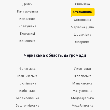
Демки
Свічківка
Кантакузівка
Степанівка
Ковалівка
Хомівщина
Ковтунівка
Червона Дача
Коломиці
Шрамківка
Кононівка
Яворівка
Черкаська область, 🏡 громади
Єрківська
Лисянська
Іваньківська
Ліплявська
Іркліївська
Маньківська
Бабанська
Матусівська
Балаклеївська
Медведівська
Баштечківська
Михайлівська