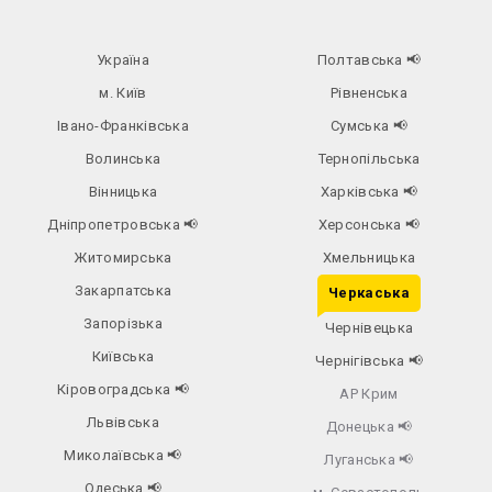
Україна
Полтавська
📢
м. Київ
Рівненська
Івано-Франківська
Сумська
📢
Волинська
Тернопільська
Вінницька
Харківська
📢
Дніпропетровська
📢
Херсонська
📢
Житомирська
Хмельницька
Закарпатська
Черкаська
Запорізька
Чернівецька
Київська
Чернігівська
📢
Кіровоградська
📢
АР Крим
Львівська
Донецька
📢
Миколаївська
📢
Луганська
📢
Одеська
📢