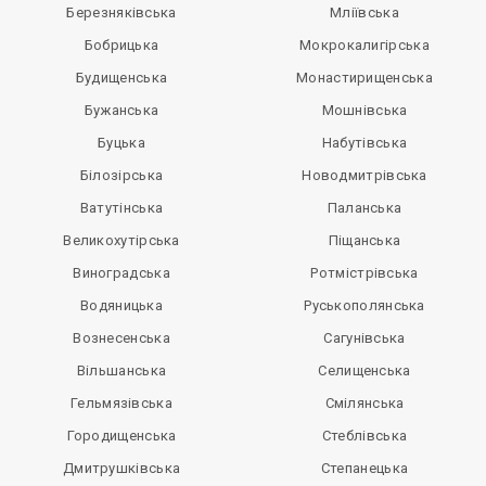
Березняківська
Мліївська
Бобрицька
Мокрокалигірська
Будищенська
Монастирищенська
Бужанська
Мошнівська
Буцька
Набутівська
Білозірська
Новодмитрівська
Ватутінська
Паланська
Великохутірська
Піщанська
Виноградська
Ротмістрівська
Водяницька
Руськополянська
Вознесенська
Сагунівська
Вільшанська
Селищенська
Гельмязівська
Смілянська
Городищенська
Стеблівська
Дмитрушківська
Степанецька