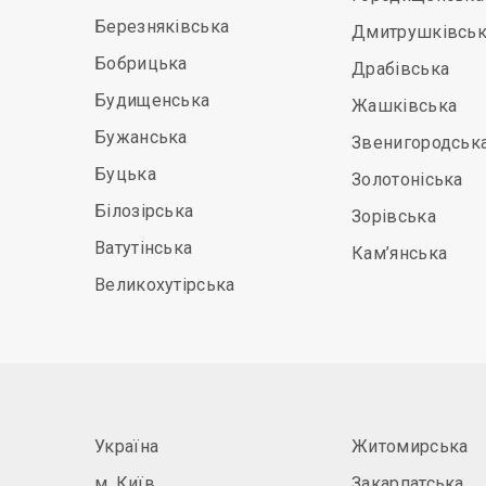
Березняківська
Дмитрушківськ
Бобрицька
Драбівська
Будищенська
Жашківська
Бужанська
Звенигородськ
Буцька
Золотоніська
Білозірська
Зорівська
Ватутінська
Кам’янська
Великохутірська
Україна
Житомирська
м. Київ
Закарпатська