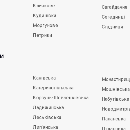
Кличкове
Сагайдачне
Кудинівка
Сегединці
Моргунове
Стадниця
Петрики
ди
Канівська
Монастирищ
Катеринопільська
Мошнівська
Корсунь-Шевченківська
Набутівська
Ладижинська
Новодмитрі
Леськівська
Паланська
Лип’янська
Піщанська