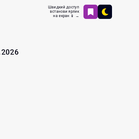
Швидкий доступ
встанови ярлик
на екран 📱 →
.2026