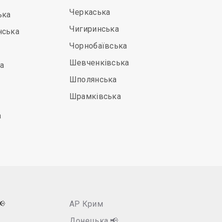
Черкаська
ька
Чигиринська
нська
Чорнобаївська
Шевченківська
а
Шполянська
Шрамківська
а
📢
АР Крим
Донецька
📢