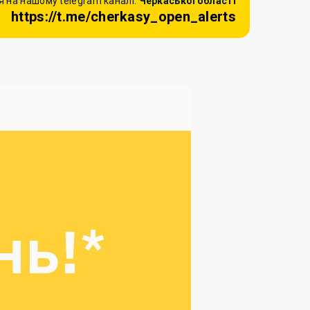
 на нашому telegram каналі:
Черкаської області
https://t.me/cherkasy_open_alerts