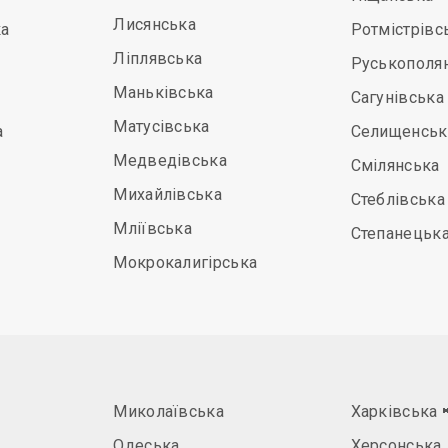
Лисянська
а
Ротмістрівс
Ліплявська
Руськополя
Маньківська
Сагунівська
Матусівська
а
Селищенськ
Медведівська
Смілянська
Михайлівська
Стеблівська
Мліївська
Степанецьк
Мокрокалигірська
Миколаївська
Харківська
Одеська
Херсонська