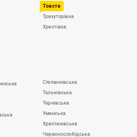
Товста
Трихуторівка
Хрестівка
Степанківська
енська
Тальнівська
Тернівська
Уманська
вська
Христинівська
Червонослобідська