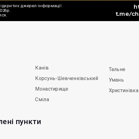
Канів
Тальне
Корсунь-Шевченківський
Умань
Монастирище
Христинівка
Сміла
лені пункти