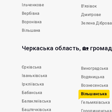
Ільченкове
В’язівок
Вербівка
Дмитрове
Воронівка
Зелена Діброва
Вільшана
Черкаська область, 🏡 грома
Єрківська
Виноградська
Іваньківська
Водяницька
Іркліївська
Вознесенська
Бабанська
Вільшанська
Балаклеївська
Гельмязівська
Баштечківська
Городищенська