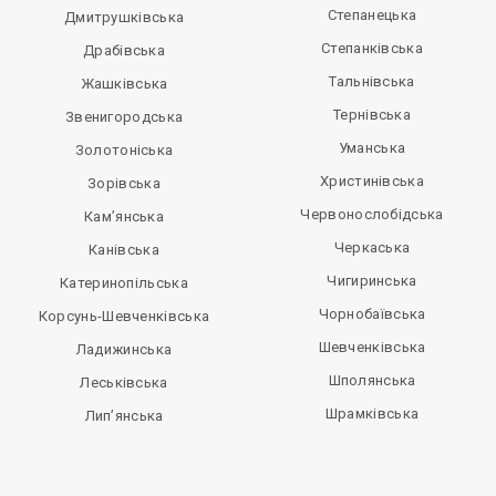
Степанецька
Дмитрушківська
Степанківська
Драбівська
Тальнівська
Жашківська
Тернівська
Звенигородська
Уманська
Золотоніська
Христинівська
Зорівська
Червонослобідська
Кам’янська
Черкаська
Канівська
Чигиринська
Катеринопільська
Чорнобаївська
Корсунь-Шевченківська
Шевченківська
Ладижинська
Шполянська
Леськівська
Шрамківська
Лип’янська