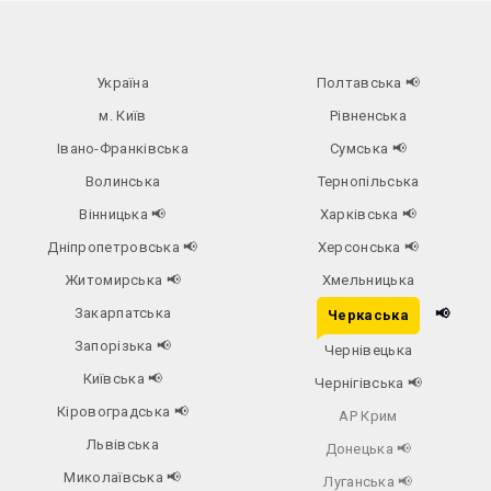
Україна
Полтавська
📢
м. Київ
Рівненська
Івано-Франківська
Сумська
📢
Волинська
Тернопільська
Вінницька
📢
Харківська
📢
Дніпропетровська
📢
Херсонська
📢
Житомирська
📢
Хмельницька
Закарпатська
📢
Черкаська
Запорізька
📢
Чернівецька
Київська
📢
Чернігівська
📢
Кіровоградська
📢
АР Крим
Львівська
Донецька
📢
Миколаївська
📢
Луганська
📢