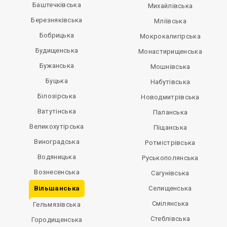
Баштечківська
Михайлівська
Березняківська
Мліївська
Бобрицька
Мокрокалигірська
Будищенська
Монастирищенська
Бужанська
Мошнівська
Буцька
Набутівська
Білозірська
Новодмитрівська
Ватутінська
Паланська
Великохутірська
Піщанська
Виноградська
Ротмістрівська
Водяницька
Руськополянська
Вознесенська
Сагунівська
Вільшанська
Селищенська
Смілянська
Гельмязівська
Стеблівська
Городищенська