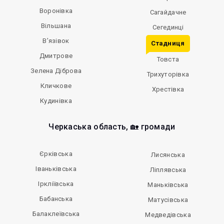
Воронівка
Сагайдачне
Вільшана
Сегединці
В’язівок
Стадниця
Дмитрове
Товста
Зелена Діброва
Трихуторівка
Кличкове
Хрестівка
Кудинівка
Черкаська область, 🏡 громади
Єрківська
Лисянська
Іваньківська
Ліплявська
Іркліївська
Маньківська
Бабанська
Матусівська
Балаклеївська
Медведівська