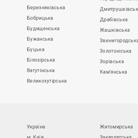
Березняківська
Дмитрушківськ
Бобрицька
Драбівська
Будищенська
Жашківська
Бужанська
Звенигородськ
Буцька
Золотоніська
Білозірська
Зорівська
Ватутінська
Кам’янська
Великохутірська
Україна
Житомирська
м. Київ
Закарпатська