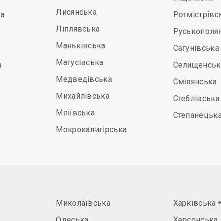
Лисянська
а
Ротмістрівс
Ліплявська
Руськополя
Маньківська
Сагунівська
Матусівська
а
Селищенськ
Медведівська
Смілянська
Михайлівська
Стеблівська
Мліївська
Степанецьк
Мокрокалигірська
Миколаївська
Харківська
Одеська
Херсонська