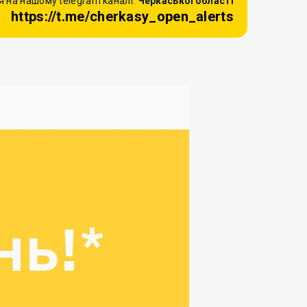
 на нашому telegram каналі:
Черкаської області
https://t.me/cherkasy_open_alerts