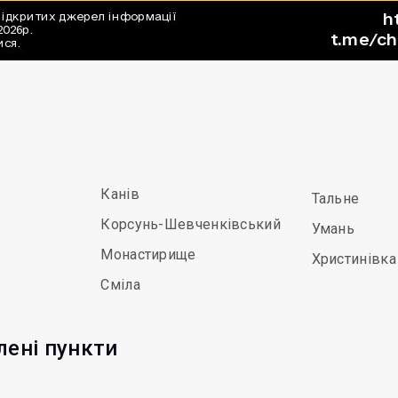
Канів
Тальне
Корсунь-Шевченківський
Умань
Монастирище
Христинівка
Сміла
лені пункти