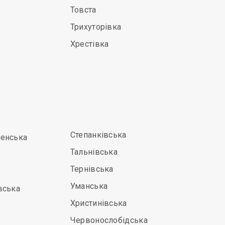
Товста
Трихуторівка
Хрестівка
Степанківська
енська
Тальнівська
Тернівська
Уманська
вська
Христинівська
Червонослобідська