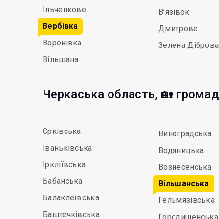
Ільченкове
В’язівок
Вербівка
Дмитрове
Воронівка
Зелена Діброва
Вільшана
Черкаська область, 🏡 грома
Єрківська
Виноградська
Іваньківська
Водяницька
Іркліївська
Вознесенська
Бабанська
Вільшанська
Балаклеївська
Гельмязівська
Баштечківська
Городищенська