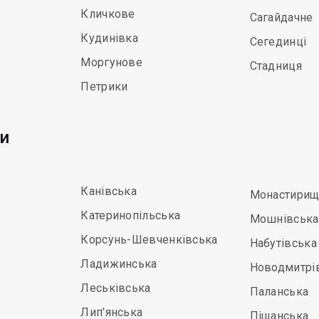
Кличкове
Сагайдачне
Кудинівка
Сегединці
Моргунове
Стадниця
Петрики
ди
Канівська
Монастирищ
Катеринопільська
Мошнівська
Корсунь-Шевченківська
Набутівська
Ладижинська
Новодмитрі
Леськівська
Паланська
Лип’янська
Піщанська