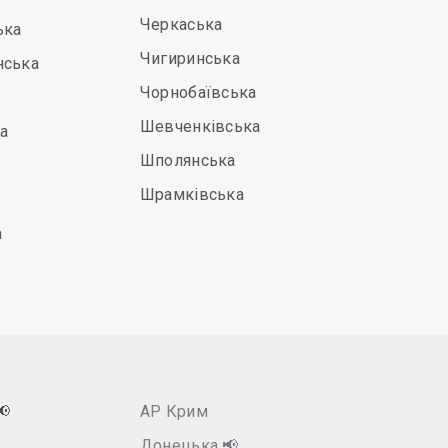
Черкаська
ька
Чигиринська
нська
Чорнобаївська
Шевченківська
а
Шполянська
Шрамківська
а
📢
АР Крим
Донецька
📢