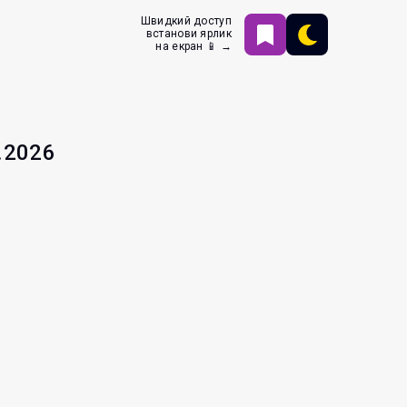
Швидкий доступ
встанови ярлик
на екран 📱 →
.2026