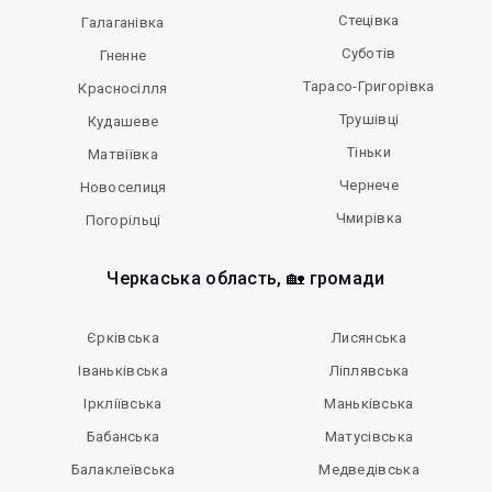
Стецівка
Галаганівка
Суботів
Гненне
Тарасо-Григорівка
Красносілля
Трушівці
Кудашеве
Тіньки
Матвіївка
Чернече
Новоселиця
Чмирівка
Погорільці
Черкаська область, 🏡 громади
Єрківська
Лисянська
Іваньківська
Ліплявська
Іркліївська
Маньківська
Бабанська
Матусівська
Балаклеївська
Медведівська