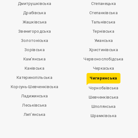
Дмитрушківська
Степанецька
Драбівська
Степанківська
Жашківська
Тальнівська
Звенигородська
Тернівська
Золотоніська
Уманська
Зорівська
Христинівська
Кам’янська
Червонослобідська
Канівська
Черкаська
Катеринопільська
Чигиринська
Корсунь-Шевченківська
Чорнобаївська
Ладижинська
Шевченківська
Леськівська
Шполянська
Лип’янська
Шрамківська