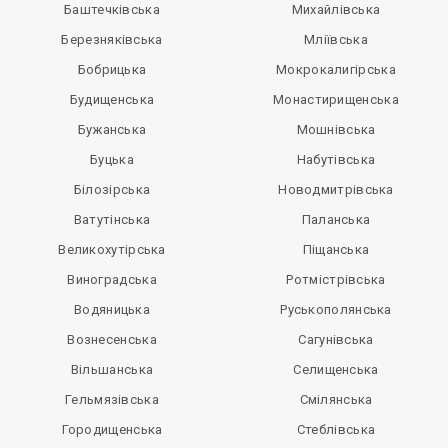
Баштечківська
Михайлівська
Березняківська
Мліївська
Бобрицька
Мокрокалигірська
Будищенська
Монастирищенська
Бужанська
Мошнівська
Буцька
Набутівська
Білозірська
Новодмитрівська
Ватутінська
Паланська
Великохутірська
Піщанська
Виноградська
Ротмістрівська
Водяницька
Руськополянська
Вознесенська
Сагунівська
Вільшанська
Селищенська
Гельмязівська
Смілянська
Городищенська
Стеблівська