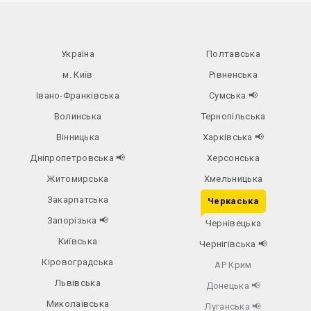
Україна
Полтавська
м. Київ
Рівненська
Івано-Франківська
Сумська
📢
Волинська
Тернопільська
Вінницька
Харківська
📢
Дніпропетровська
📢
Херсонська
Житомирська
Хмельницька
Закарпатська
Черкаська
Запорізька
📢
Чернівецька
Київська
Чернігівська
📢
Кіровоградська
АР Крим
Львівська
Донецька
📢
Миколаївська
Луганська
📢