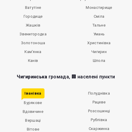
Ватутіне
Монастирище
Городище
Сміла
Жашків
Тальне
Звенигородка
Умань
Золотоноша
Христинівка
Кам'янка
Чигирин
Канів
Шпола
Чигиринська
громада, 🏢 населені пункти
Іванівка
Полуднівка
Рацеве
Бурякове
Розсошинці
Вдовичине
Рублівка
Вершаці
Скаржинка
Вітове