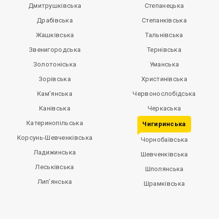
Дмитрушківська
Степанецька
Драбівська
Степанківська
Жашківська
Тальнівська
Звенигородська
Тернівська
Золотоніська
Уманська
Зорівська
Христинівська
Кам’янська
Червонослобідська
Канівська
Черкаська
Катеринопільська
Чигиринська
Корсунь-Шевченківська
Чорнобаївська
Ладижинська
Шевченківська
Леськівська
Шполянська
Лип’янська
Шрамківська