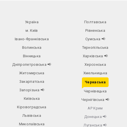
Україна
Полтавська
м. Київ
Рівненська
Івано-Франківська
Сумська
📢
Волинська
Тернопільська
Вінницька
Харківська
📢
Дніпропетровська
📢
Херсонська
Житомирська
Хмельницька
Закарпатська
Черкаська
Запорізька
📢
Чернівецька
Київська
Чернігівська
📢
Кіровоградська
АР Крим
Львівська
Донецька
📢
Миколаївська
Луганська
📢