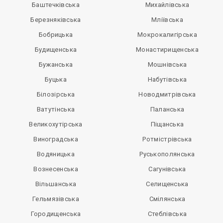
Баштечківська
Михайлівська
Березняківська
Мліївська
Бобрицька
Мокрокалигірська
Будищенська
Монастирищенська
Бужанська
Мошнівська
Буцька
Набутівська
Білозірська
Новодмитрівська
Ватутінська
Паланська
Великохутірська
Піщанська
Виноградська
Ротмістрівська
Водяницька
Руськополянська
Вознесенська
Сагунівська
Вільшанська
Селищенська
Гельмязівська
Смілянська
Городищенська
Стеблівська