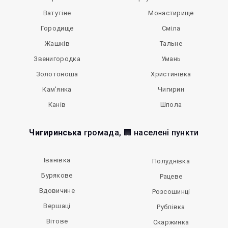
Ватутіне
Монастирище
Городище
Сміла
Жашків
Тальне
Звенигородка
Умань
Золотоноша
Христинівка
Кам'янка
Чигирин
Канів
Шпола
Чигиринська
громада, 🏢 населені пункти
Іванівка
Полуднівка
Бурякове
Рацеве
Вдовичине
Розсошинці
Вершаці
Рублівка
Вітове
Скаржинка