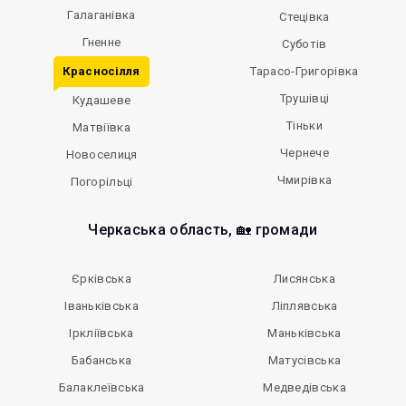
Галаганівка
Стецівка
Гненне
Суботів
Красносілля
Тарасо-Григорівка
Трушівці
Кудашеве
Тіньки
Матвіївка
Чернече
Новоселиця
Чмирівка
Погорільці
Черкаська область, 🏡 громади
Єрківська
Лисянська
Іваньківська
Ліплявська
Іркліївська
Маньківська
Бабанська
Матусівська
Балаклеївська
Медведівська