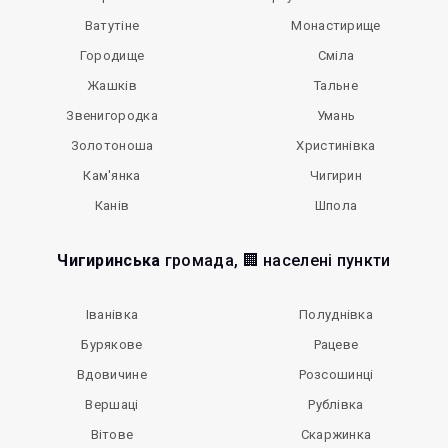
Ватутіне
Монастирище
Городище
Сміла
Жашків
Тальне
Звенигородка
Умань
Золотоноша
Христинівка
Кам'янка
Чигирин
Канів
Шпола
Чигиринська
громада, 🏢 населені пункти
Іванівка
Полуднівка
Бурякове
Рацеве
Вдовичине
Розсошинці
Вершаці
Рублівка
Вітове
Скаржинка