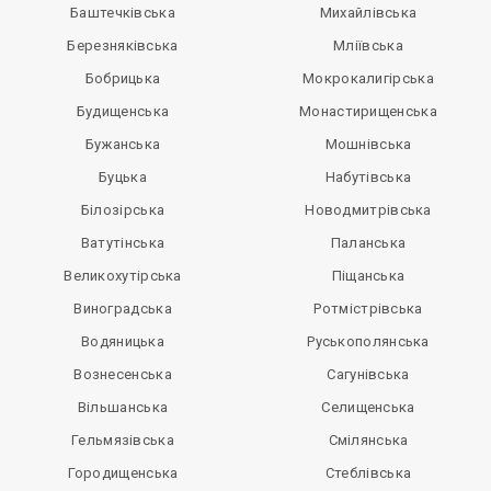
Баштечківська
Михайлівська
Березняківська
Мліївська
Бобрицька
Мокрокалигірська
Будищенська
Монастирищенська
Бужанська
Мошнівська
Буцька
Набутівська
Білозірська
Новодмитрівська
Ватутінська
Паланська
Великохутірська
Піщанська
Виноградська
Ротмістрівська
Водяницька
Руськополянська
Вознесенська
Сагунівська
Вільшанська
Селищенська
Гельмязівська
Смілянська
Городищенська
Стеблівська