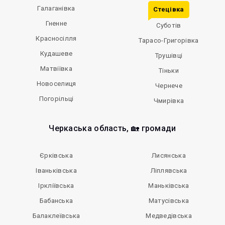
Галаганівка
Стецівка
Гненне
Суботів
Красносілля
Тарасо-Григорівка
Кудашеве
Трушівці
Матвіївка
Тіньки
Новоселиця
Чернече
Погорільці
Чмирівка
Черкаська область, 🏡 громади
Єрківська
Лисянська
Іваньківська
Ліплявська
Іркліївська
Маньківська
Бабанська
Матусівська
Балаклеївська
Медведівська