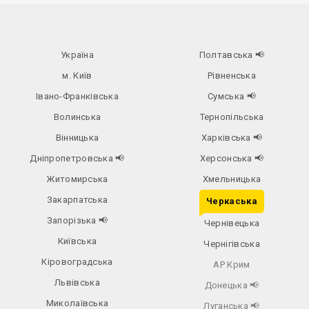
Україна
Полтавська
📢
м. Київ
Рівненська
Івано-Франківська
Сумська
📢
Волинська
Тернопільська
Вінницька
Харківська
📢
Дніпропетровська
📢
Херсонська
📢
Житомирська
Хмельницька
Закарпатська
Черкаська
Запорізька
📢
Чернівецька
Київська
Чернігівська
Кіровоградська
АР Крим
Львівська
Донецька
📢
Миколаївська
Луганська
📢