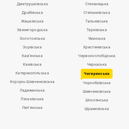
Дмитрушківська
Степанецька
Драбівська
Степанківська
Жашківська
Тальнівська
Звенигородська
Тернівська
Золотоніська
Уманська
Зорівська
Христинівська
Кам’янська
Червонослобідська
Канівська
Черкаська
Катеринопільська
Чигиринська
Корсунь-Шевченківська
Чорнобаївська
Ладижинська
Шевченківська
Леськівська
Шполянська
Лип’янська
Шрамківська