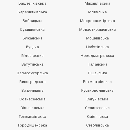
Баштечківська
Михайлівська
Березняківська
Мліївська
Бобрицька
Мокрокалигірська
Будищенська
Монастирищенська
Бужанська
Мошнівська
Буцька
Набутівська
Білозірська
Новодмитрівська
Ватутінська
Паланська
Великохутірська
Піщанська
Виноградська
Ротмістрівська
Водяницька
Руськополянська
Вознесенська
Сагунівська
Вільшанська
Селищенська
Гельмязівська
Смілянська
Городищенська
Стеблівська