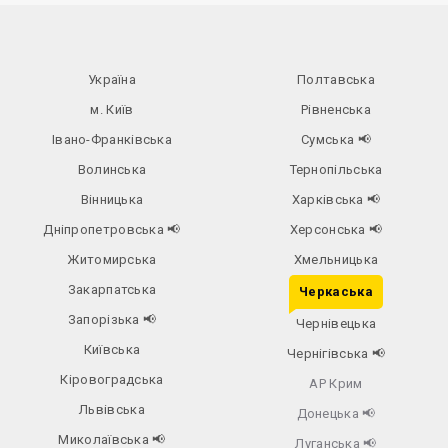
Україна
Полтавська
м. Київ
Рівненська
Івано-Франківська
Сумська
📢
Волинська
Тернопільська
Вінницька
Харківська
📢
Дніпропетровська
📢
Херсонська
📢
Житомирська
Хмельницька
Закарпатська
Черкаська
Запорізька
📢
Чернівецька
Київська
Чернігівська
📢
Кіровоградська
АР Крим
Львівська
Донецька
📢
Миколаївська
📢
Луганська
📢