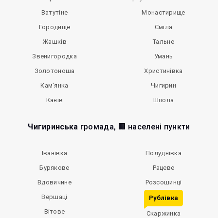
Ватутіне
Монастирище
Городище
Сміла
Жашків
Тальне
Звенигородка
Умань
Золотоноша
Христинівка
Кам'янка
Чигирин
Канів
Шпола
Чигиринська
громада, 🏢 населені пункти
Іванівка
Полуднівка
Бурякове
Рацеве
Вдовичине
Розсошинці
Вершаці
Рублівка
Вітове
Скаржинка