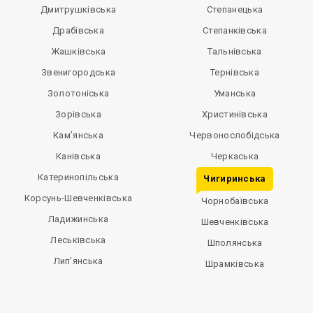
Дмитрушківська
Степанецька
Драбівська
Степанківська
Жашківська
Тальнівська
Звенигородська
Тернівська
Золотоніська
Уманська
Зорівська
Христинівська
Кам’янська
Червонослобідська
Канівська
Черкаська
Катеринопільська
Чигиринська
Корсунь-Шевченківська
Чорнобаївська
Ладижинська
Шевченківська
Леськівська
Шполянська
Лип’янська
Шрамківська