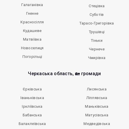
Галаганівка
Стецівка
Гненне
Суботів
Красносілля
Тарасо-Григорівка
Кудашеве
Трушівці
Матвіївка
Тіньки
Новоселиця
Чернече
Погорільці
Чмирівка
Черкаська область, 🏡 громади
Єрківська
Лисянська
Іваньківська
Ліплявська
Іркліївська
Маньківська
Бабанська
Матусівська
Балаклеївська
Медведівська