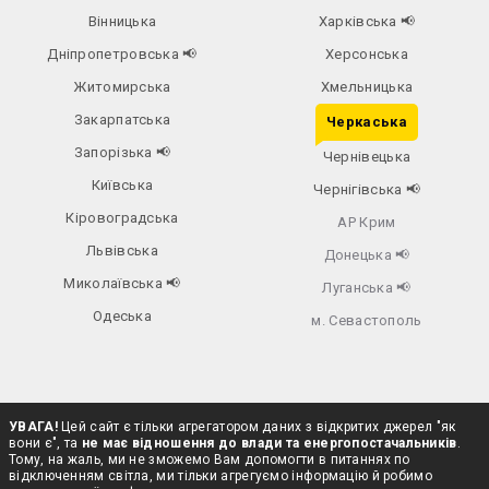
Вінницька
Харківська
📢
Дніпропетровська
📢
Херсонська
Житомирська
Хмельницька
Закарпатська
Черкаська
Запорізька
📢
Чернівецька
Київська
Чернігівська
📢
Кіровоградська
АР Крим
Львівська
Донецька
📢
Миколаївська
📢
Луганська
📢
Одеська
м. Севастополь
УВАГА!
Цей сайт є тільки агрегатором даних з відкритих джерел "як
вони є", та
не має відношення до влади та енергопостачальників
.
Тому, на жаль, ми не зможемо Вам допомогти в питаннях по
відключенням світла, ми тільки агрегуємо інформацію й робимо