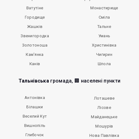
Ватутіне
Монастирище
Городище
Сміла
Жашків
Тальне
Звенигородка
Умань
Золотоноша
Христинівка
Кам'янка
Чигирин
Канів
Шпола
Тальнівська
громада, 🏢 населені пункти
Антонівка
Лоташеве
Білашки
Лісове
Веселий Кут
Майданецьке
Вишнопіль
Мошурів
Глибочок
Нова Павлівка