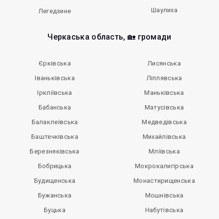
Шаулиха
Легедзине
Черкаська область, 🏡 громади
Єрківська
Лисянська
Іваньківська
Ліплявська
Іркліївська
Маньківська
Бабанська
Матусівська
Балаклеївська
Медведівська
Баштечківська
Михайлівська
Березняківська
Мліївська
Бобрицька
Мокрокалигірська
Будищенська
Монастирищенська
Бужанська
Мошнівська
Буцька
Набутівська