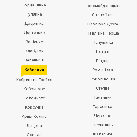
Гордашівка
Новомайданецьке
Гуляйка
Онопріївка
Добрянка
Павлівка Друга
Довгеньке
Павлівка Перша
Заліське
Папужинці
Здобуток
Поташ
Зеленьків
Піщана
Кобиляки
Романівка
Соколівочка
Кобринова Гребля
Степне
Кобринове
Тальянки
Колодисте
Тарасівка
Корсунка
Червоне
Криві Коліна
Чеснопіль
Лащова
Шалаське
Левада