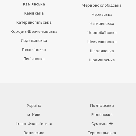
Кам’янська
Червонослобідська
Канівська
Черкаська
Катеринопільська
Чигиринська
Корсунь-Шевченківська
Чорнобаївська
Ладижинська
Шевченківська
Леськівська
Шполянська
Лип’янська
Шрамківська
Україна
Полтавська
м. Київ
Рівненська
Івано-Франківська
Сумська
📢
Волинська
Тернопільська