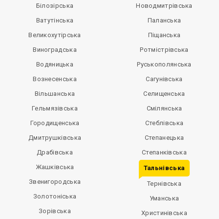
Білозірська
Новодмитрівська
Ватутінська
Паланська
Великохутірська
Піщанська
Виноградська
Ротмістрівська
Водяницька
Руськополянська
Вознесенська
Сагунівська
Вільшанська
Селищенська
Гельмязівська
Смілянська
Городищенська
Стеблівська
Дмитрушківська
Степанецька
Драбівська
Степанківська
Жашківська
Тальнівська
Звенигородська
Тернівська
Золотоніська
Уманська
Зорівська
Христинівська