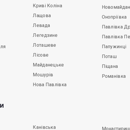
Криві Коліна
Новомайдан
Лащова
Онопріївка
Левада
Павлівка Др
Легедзине
Павлівка П
Лоташеве
бля
Папужинці
Лісове
Поташ
Майданецьке
Піщана
Мошурів
Романівка
Нова Павлівка
ди
Канівська
Монастирищ