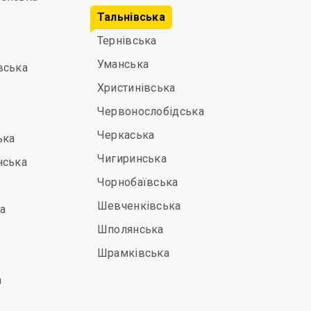
Тальнівська
Тернівська
Уманська
вська
Христинівська
Червонослобідська
Черкаська
ька
Чигиринська
нська
Чорнобаївська
Шевченківська
а
Шполянська
Шрамківська
а