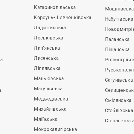
Катеринопільська
Мошнівська
Корсунь-Шевченківська
Набутівська
Ладижинська
Новодмитрі
Леськівська
Паланська
Лип’янська
Піщанська
Лисянська
а
Ротмістрівс
Ліплявська
Руськополя
Маньківська
Сагунівська
Матусівська
а
Селищенськ
Медведівська
Смілянська
Михайлівська
Стеблівська
Мліївська
Степанецьк
Мокрокалигірська