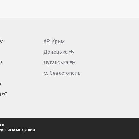
📢
АР Крим
Донецька
📢
а
Луганська
📢
м. Севастополь
а
а
📢
ків
.
 до неї комфортним.