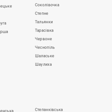
Соколівочка
ецьке
Степне
Тальянки
уга
Тарасівка
ерша
Червоне
Чеснопіль
Шалаське
Шаулиха
Степанківська
енська