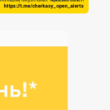
 на нашому telegram каналі:
Черкаської області
https://t.me/cherkasy_open_alerts