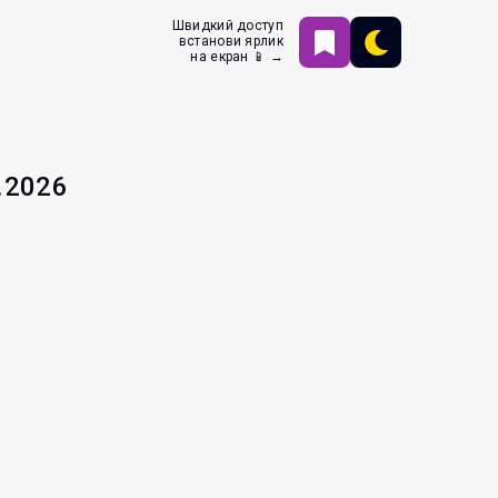
Швидкий доступ
встанови ярлик
на екран 📱 →
.2026