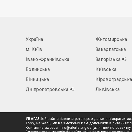
Україна
Житомирська
м. Київ
Закарпатська
Івано-Франківська
Запорізька
📢
Волинська
Київська
Вінницька
Кіровоградськ
Дніпропетровська
📢
Львівська
УВАГА!
Цей сайт є тільки агрегатором даних з відкритих дж
Тому, на жаль, ми не зможемо Вам допомогти в питаннях п
Контактна адреса:
info@alerts.org.ua
(для ідей по розвитку 