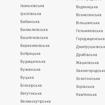
Іваньківська
Водяницька
Іркліївська
Вознесенська
Бабанська
Вільшанська
Балаклеївська
Гельмязівська
Баштечківська
Городищенська
Березняківська
Дмитрушківськ
Бобрицька
Драбівська
Будищенська
Жашківська
Бужанська
Звенигородськ
Буцька
Золотоніська
Білозірська
Зорівська
Ватутінська
Кам’янська
Великохутірська