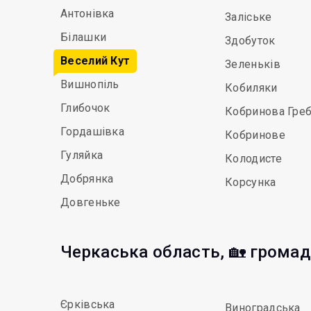
Антонівка
Заліське
Білашки
Здобуток
Веселий Кут
Зеленьків
Вишнопіль
Кобиляки
Глибочок
Кобринова Гре
Гордашівка
Кобринове
Гуляйка
Колодисте
Добрянка
Корсунка
Довгеньке
Черкаська область, 🏡 грома
Єрківська
Виноградська