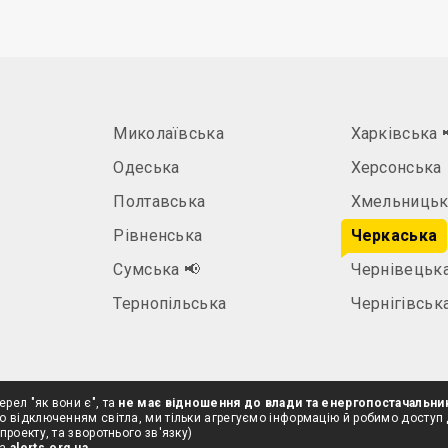
Миколаївська
Харківська
Одеська
Херсонська
Полтавська
Хмельницьк
Рівненська
Черкаська
а
Сумська
📢
Чернівецьк
Тернопільська
Чернігівськ
ерел "як вони є", та
не має відношення до влади та енергопостачальни
о відключенням світла, ми тільки агрегуємо інформацію й робимо доступ
проекту, та зворотнього зв'язку)