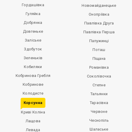
Гордашівка
Новомайданецьке
Гуляйка
Онопріївка
Добрянка
Павлівка Друга
Довгеньке
Павлівка Перша
Заліське
Папужинці
Здобуток
Поташ
Зеленьків
Піщана
Кобиляки
Романівка
Кобринова Гребля
Соколівочка
Кобринове
Степне
Колодисте
Тальянки
Корсунка
Тарасівка
Червоне
Криві Коліна
Чеснопіль
Лащова
Шалаське
Левада