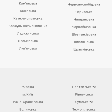
Кам’янська
Червонослобідська
Канівська
Черкаська
Катеринопільська
Чигиринська
Корсунь-Шевченківська
Чорнобаївська
Ладижинська
Шевченківська
Леськівська
Шполянська
Лип’янська
Шрамківська
Україна
Полтавська
📢
м. Київ
Рівненська
Івано-Франківська
Сумська
📢
Волинська
Тернопільська