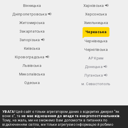
Вінницька
Харківська
📢
Дніпропетровська
📢
Херсонська
Житомирська
Хмельницька
Закарпатська
Черкаська
Запорізька
📢
Чернівецька
Київська
Чернігівська
Кіровоградська
📢
АР Крим
Львівська
Донецька
📢
Миколаївська
Луганська
📢
Одеська
м. Севастополь
УВАГА!
Цей сайт є тільки агрегатором даних з відкритих джерел "як
вони є", та
не має відношення до влади та енергопостачальників
.
Тому, на жаль, ми не зможемо Вам допомогти в питаннях по
відключенням світла, ми тільки агрегуємо інформацію й робимо