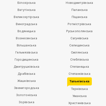
Білозірська
Новодмитрівська
Ватутінська
Паланська
Великохутірська
Піщанська
Виноградська
Ротмістрівська
Водяницька
Руськополянська
Вознесенська
Сагунівська
Вільшанська
Селищенська
Гельмязівська
Смілянська
Городищенська
Стеблівська
Дмитрушківська
Степанецька
Драбівська
Степанківська
Жашківська
Тальнівська
Звенигородська
Тернівська
Золотоніська
Уманська
Зорівська
Христинівська