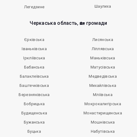
Шаулиха
Легедзине
Черкаська область, 🏡 громади
Єрківська
Лисянська
Іваньківська
Ліплявська
Іркліївська
Маньківська
Бабанська
Матусівська
Балаклеївська
Медведівська
Баштечківська
Михайлівська
Березняківська
Мліївська
Бобрицька
Мокрокалигірська
Будищенська
Монастирищенська
Бужанська
Мошнівська
Буцька
Набутівська