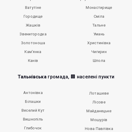
Ватутіне
Монастирище
Городище
Сміла
Жашків
Тальне
Звенигородка
Умань
Золотоноша
Христинівка
Кам'янка
Чигирин
Канів
Шпола
Тальнівська
громада, 🏢 населені пункти
Антонівка
Лоташеве
Білашки
Лісове
Веселий Кут
Майданецьке
Вишнопіль
Мошурів
Глибочок
Нова Павлівка