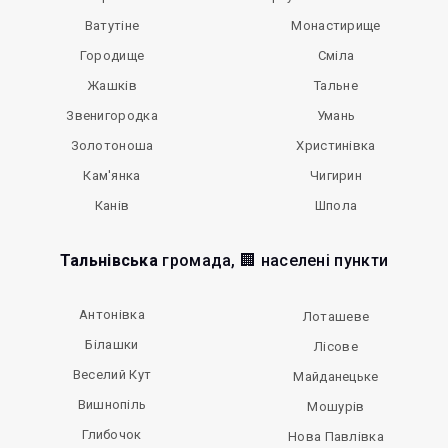
Ватутіне
Монастирище
Городище
Сміла
Жашків
Тальне
Звенигородка
Умань
Золотоноша
Христинівка
Кам'янка
Чигирин
Канів
Шпола
Тальнівська
громада, 🏢 населені пункти
Антонівка
Лоташеве
Білашки
Лісове
Веселий Кут
Майданецьке
Вишнопіль
Мошурів
Глибочок
Нова Павлівка