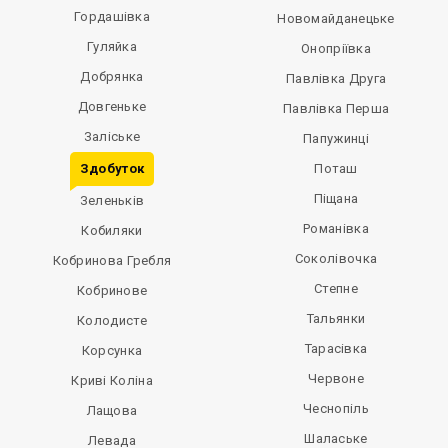
Гордашівка
Новомайданецьке
Гуляйка
Онопріївка
Добрянка
Павлівка Друга
Довгеньке
Павлівка Перша
Заліське
Папужинці
Здобуток
Поташ
Піщана
Зеленьків
Романівка
Кобиляки
Соколівочка
Кобринова Гребля
Степне
Кобринове
Тальянки
Колодисте
Тарасівка
Корсунка
Червоне
Криві Коліна
Чеснопіль
Лащова
Шалаське
Левада