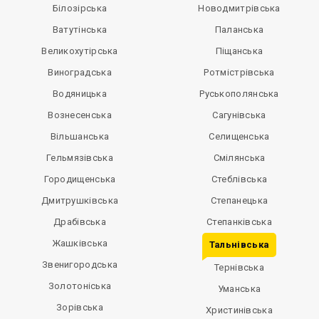
Білозірська
Новодмитрівська
Ватутінська
Паланська
Великохутірська
Піщанська
Виноградська
Ротмістрівська
Водяницька
Руськополянська
Вознесенська
Сагунівська
Вільшанська
Селищенська
Гельмязівська
Смілянська
Городищенська
Стеблівська
Дмитрушківська
Степанецька
Драбівська
Степанківська
Жашківська
Тальнівська
Звенигородська
Тернівська
Золотоніська
Уманська
Зорівська
Христинівська