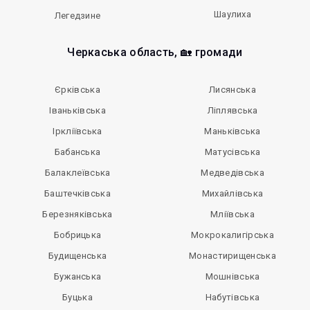
Шаулиха
Легедзине
Черкаська область, 🏡 громади
Єрківська
Лисянська
Іваньківська
Ліплявська
Іркліївська
Маньківська
Бабанська
Матусівська
Балаклеївська
Медведівська
Баштечківська
Михайлівська
Березняківська
Мліївська
Бобрицька
Мокрокалигірська
Будищенська
Монастирищенська
Бужанська
Мошнівська
Буцька
Набутівська