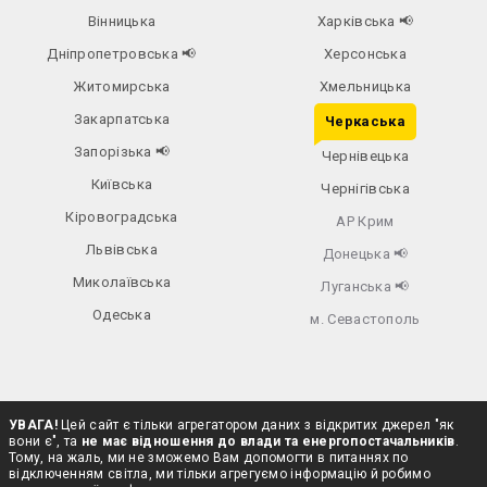
Вінницька
Харківська
📢
Дніпропетровська
📢
Херсонська
Житомирська
Хмельницька
Закарпатська
Черкаська
Запорізька
📢
Чернівецька
Київська
Чернігівська
Кіровоградська
АР Крим
Львівська
Донецька
📢
Миколаївська
Луганська
📢
Одеська
м. Севастополь
УВАГА!
Цей сайт є тільки агрегатором даних з відкритих джерел "як
вони є", та
не має відношення до влади та енергопостачальників
.
Тому, на жаль, ми не зможемо Вам допомогти в питаннях по
відключенням світла, ми тільки агрегуємо інформацію й робимо