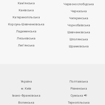
Кам’янська
Червонослобідська
Канівська
Черкаська
Катеринопільська
Чигиринська
Корсунь-Шевченківська
Чорнобаївська
Ладижинська
Шевченківська
Леськівська
Шполянська
Лип’янська
Шрамківська
Україна
Полтавська
м. Київ
Рівненська
Івано-Франківська
Сумська
📢
Волинська
Тернопільська