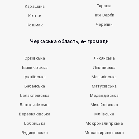
Тараща
Карашина
Тихі Верби
Квітки
Черепин
Кошмак
Черкаська область, 🏡 громади
Єрківська
Лисянська
Іваньківська
Ліплявська
Іркліївська
Маньківська
Бабанська
Матусівська
Балаклеївська
Медведівська
Баштечківська
Михайлівська
Березняківська
Мліївська
Бобрицька
Мокрокалигірська
Будищенська
Монастирищенська