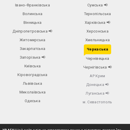
Івано-Франківська
Сумська
📢
Волинська
Тернопільська
Вінницька
Харківська
📢
Дніпропетровська
📢
Херсонська
Житомирська
Хмельницька
Закарпатська
Черкаська
Запорізька
📢
Чернівецька
Київська
Чернігівська
📢
Кіровоградська
АР Крим
Львівська
Донецька
📢
Миколаївська
Луганська
📢
Одеська
м. Севастополь