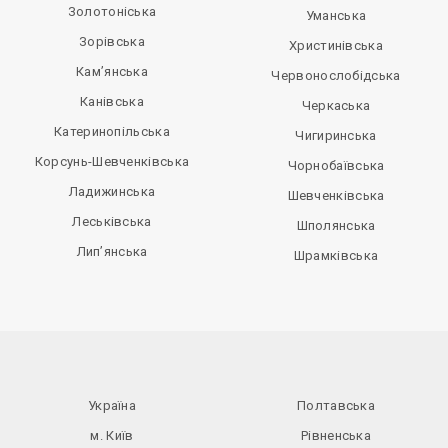
Золотоніська
Уманська
Зорівська
Христинівська
Кам’янська
Червонослобідська
Канівська
Черкаська
Катеринопільська
Чигиринська
Корсунь-Шевченківська
Чорнобаївська
Ладижинська
Шевченківська
Леськівська
Шполянська
Лип’янська
Шрамківська
Україна
Полтавська
м. Київ
Рівненська