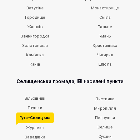
Ватутіне
Монастирище
Городище
Сміла
Жашків
Тальне
Звенигородка
Умань
Золотоноша
Христинівка
Кам'янка
Чигирин
Канів
Шпола
Селищенська
громада, 🏢 населені пункти
Вільхівчик
Листвина
Глушки
Миропілля
Гута-Селицька
Петрушки
Селище
Журавка
Сухини
Завадівка