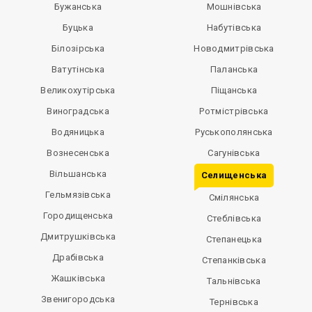
Бужанська
Мошнівська
Буцька
Набутівська
Білозірська
Новодмитрівська
Ватутінська
Паланська
Великохутірська
Піщанська
Виноградська
Ротмістрівська
Водяницька
Руськополянська
Вознесенська
Сагунівська
Вільшанська
Селищенська
Гельмязівська
Смілянська
Городищенська
Стеблівська
Дмитрушківська
Степанецька
Драбівська
Степанківська
Жашківська
Тальнівська
Звенигородська
Тернівська