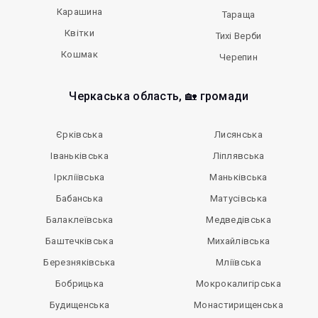
Карашина
Тараща
Квітки
Тихі Верби
Кошмак
Черепин
Черкаська область, 🏡 громади
Єрківська
Лисянська
Іваньківська
Ліплявська
Іркліївська
Маньківська
Бабанська
Матусівська
Балаклеївська
Медведівська
Баштечківська
Михайлівська
Березняківська
Мліївська
Бобрицька
Мокрокалигірська
Будищенська
Монастирищенська