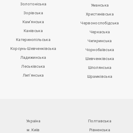
Золотоніська
Уманська
Зорівська
Христинівська
Кам’янська
Червонослобідська
Канівська
Черкаська
Катеринопільська
Чигиринська
Корсунь-Шевченківська
Чорнобаївська
Ладижинська
Шевченківська
Леськівська
Шполянська
Лип’янська
Шрамківська
Україна
Полтавська
м. Київ
Рівненська