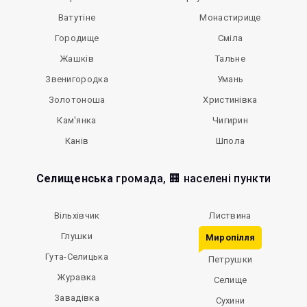
Ватутіне
Монастирище
Городище
Сміла
Жашків
Тальне
Звенигородка
Умань
Золотоноша
Христинівка
Кам'янка
Чигирин
Канів
Шпола
Селищенська
громада, 🏢 населені пункти
Вільхівчик
Листвина
Глушки
Миропілля
Гута-Селицька
Петрушки
Журавка
Селище
Завадівка
Сухини