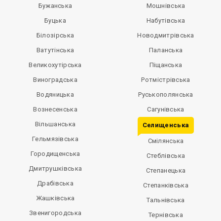
Бужанська
Мошнівська
Буцька
Набутівська
Білозірська
Новодмитрівська
Ватутінська
Паланська
Великохутірська
Піщанська
Виноградська
Ротмістрівська
Водяницька
Руськополянська
Вознесенська
Сагунівська
Вільшанська
Селищенська
Гельмязівська
Смілянська
Городищенська
Стеблівська
Дмитрушківська
Степанецька
Драбівська
Степанківська
Жашківська
Тальнівська
Звенигородська
Тернівська