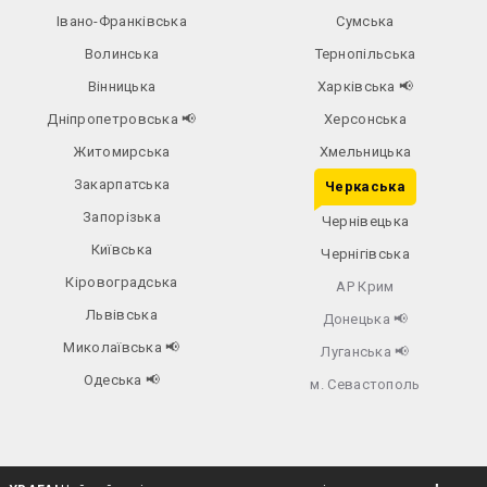
Івано-Франківська
Сумська
Волинська
Тернопільська
Вінницька
Харківська
📢
Дніпропетровська
📢
Херсонська
Житомирська
Хмельницька
Закарпатська
Черкаська
Запорізька
Чернівецька
Київська
Чернігівська
Кіровоградська
АР Крим
Львівська
Донецька
📢
Миколаївська
📢
Луганська
📢
Одеська
📢
м. Севастополь