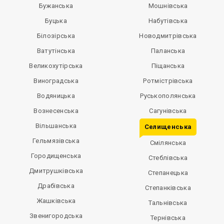
Бужанська
Мошнівська
Буцька
Набутівська
Білозірська
Новодмитрівська
Ватутінська
Паланська
Великохутірська
Піщанська
Виноградська
Ротмістрівська
Водяницька
Руськополянська
Вознесенська
Сагунівська
Вільшанська
Селищенська
Гельмязівська
Смілянська
Городищенська
Стеблівська
Дмитрушківська
Степанецька
Драбівська
Степанківська
Жашківська
Тальнівська
Звенигородська
Тернівська