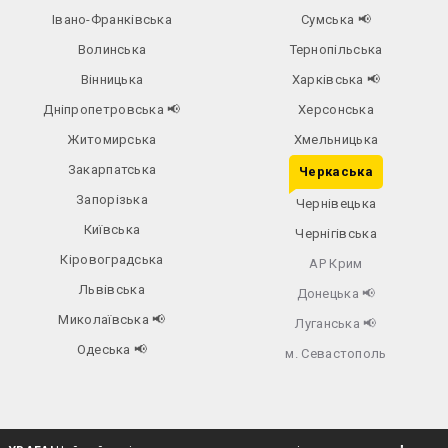
Івано-Франківська
Сумська
📢
Волинська
Тернопільська
Вінницька
Харківська
📢
Дніпропетровська
📢
Херсонська
Житомирська
Хмельницька
Закарпатська
Черкаська
Запорізька
Чернівецька
Київська
Чернігівська
Кіровоградська
АР Крим
Львівська
Донецька
📢
Миколаївська
📢
Луганська
📢
Одеська
📢
м. Севастополь