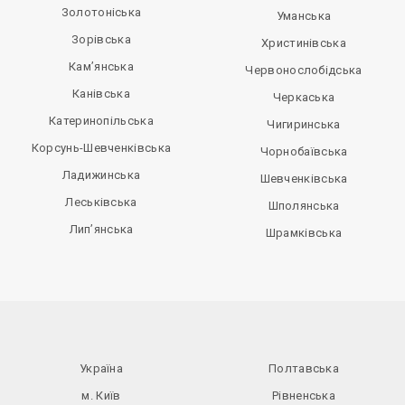
Золотоніська
Уманська
Зорівська
Христинівська
Кам’янська
Червонослобідська
Канівська
Черкаська
Катеринопільська
Чигиринська
Корсунь-Шевченківська
Чорнобаївська
Ладижинська
Шевченківська
Леськівська
Шполянська
Лип’янська
Шрамківська
Україна
Полтавська
м. Київ
Рівненська