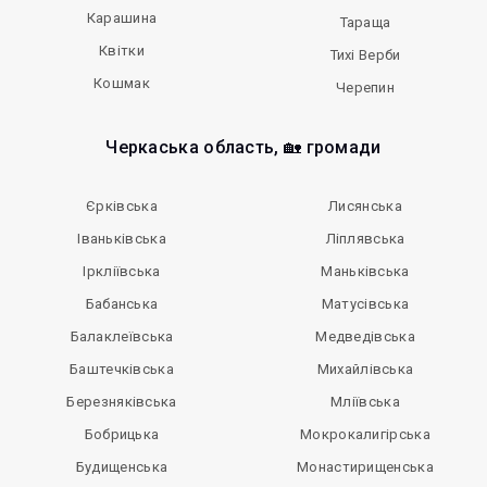
Карашина
Тараща
Квітки
Тихі Верби
Кошмак
Черепин
Черкаська область, 🏡 громади
Єрківська
Лисянська
Іваньківська
Ліплявська
Іркліївська
Маньківська
Бабанська
Матусівська
Балаклеївська
Медведівська
Баштечківська
Михайлівська
Березняківська
Мліївська
Бобрицька
Мокрокалигірська
Будищенська
Монастирищенська