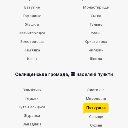
Ватутіне
Монастирище
Городище
Сміла
Жашків
Тальне
Звенигородка
Умань
Золотоноша
Христинівка
Кам'янка
Чигирин
Канів
Шпола
Селищенська
громада, 🏢 населені пункти
Вільхівчик
Листвина
Глушки
Миропілля
Гута-Селицька
Петрушки
Журавка
Селище
Завадівка
Сухини